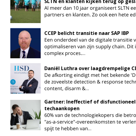
SLTN en klanten kijken terug op ges
Al meer dan 10 jaar organiseert SLTN ee
partners en klanten. Zo ook een hete ed
CCEP belicht transitie naar SAP IBP
Een onderdeel van de digitale transitie v
optimaliseren van zijn supply chain. Dit
complex proces.…
Daniël Luthra over laagdrempelige 
De afkorting eindigt met het bekende 'D
de zoveelste detection & response techn
content, disarm &…
Gartner: Ineffectief of disfunctioneel
techaankopen
60% van de technologiekopers die betrok
"as-a-service"-overeenkomsten te verlen
spijt te hebben van…