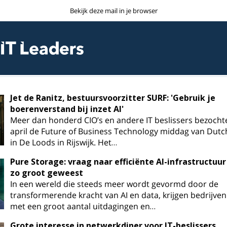
Bekijk deze mail in je browser
Jet de Ranitz, bestuursvoorzitter SURF: 'Gebruik je
boerenverstand bij inzet AI'
Meer dan honderd CIO’s en andere IT beslissers bezocht
april de Future of Business Technology middag van Dutc
in De Loods in Rijswijk. Het…
Pure Storage: vraag naar efficiënte AI-infrastructuur
zo groot geweest
In een wereld die steeds meer wordt gevormd door de
transformerende kracht van AI en data, krijgen bedrijve
met een groot aantal uitdagingen en…
Grote interesse in netwerkdiner voor IT-beslissers