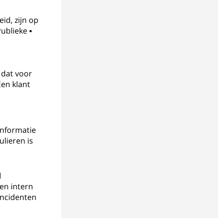
id, zijn op
ublieke ▪
 dat voor
Een klant
informatie
ulieren is
d
en intern
incidenten