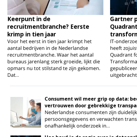
Keerpunt in de
Gartner 
recruitmentbranche? Eerste
Quadrant
krimp in tien jaar
transfor
Voor het eerst in tien jaar krimpt het
IT-onderzo
aantal bedrijven in de Nederlandse
heeft zojuis
recruitmentbranche. Waar het aantal
Quadrant fo
bureaus jarenlang sterk groeide, lijkt die
Transformat
opmars nu tot stilstand te zijn gekomen.
gepubliceer
Dat…
uitgebracht
Consument wil meer grip op data: bed
vertrouwen door gebrekkige transpa
Nederlandse consumenten zijn duidelijk:
persoonsgegevens en verwachten transp
onafhankelijk onderzoek in…