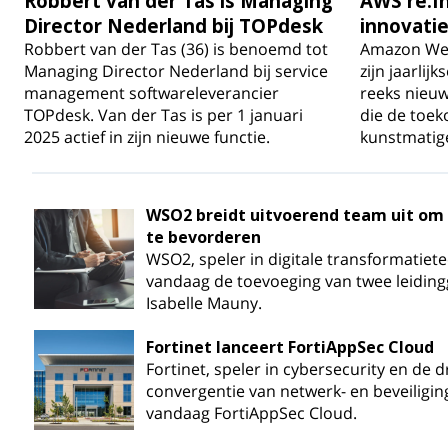
Robbert van der Tas is Managing
AWS re:I
Director Nederland bij TOPdesk
innovatie
Robbert van der Tas (36) is benoemd tot
Amazon Web 
Managing Director Nederland bij service
zijn jaarlij
management softwareleverancier
reeks nieu
TOPdesk. Van der Tas is per 1 januari
die de toe
2025 actief in zijn nieuwe functie.
kunstmatige
WSO2 breidt uitvoerend team uit om
te bevorderen
WSO2, speler in digitale transformatiet
vandaag de toevoeging van twee leiding
Isabelle Mauny.
Fortinet lanceert FortiAppSec Cloud
Fortinet, speler in cybersecurity en de 
convergentie van netwerk- en beveiligin
vandaag FortiAppSec Cloud.