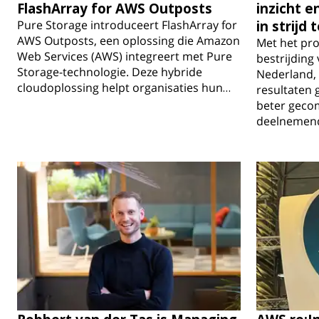
FlashArray for AWS Outposts
inzicht 
Pure Storage introduceert FlashArray for
in strij
AWS Outposts, een oplossing die Amazon
Met het pro
Web Services (AWS) integreert met Pure
bestrijding
Storage-technologie. Deze hybride
Nederland, z
cloudoplossing helpt organisaties hun…
resultaten 
beter geco
deelnemend