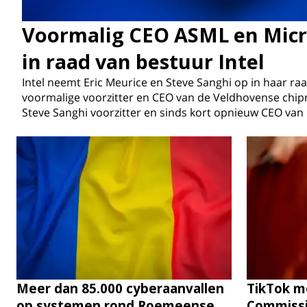
Voormalig CEO ASML en Mic
in raad van bestuur Intel
Intel neemt Eric Meurice en Steve Sanghi op in haar ra
voormalige voorzitter en CEO van de Veldhovense chip
Steve Sanghi voorzitter en sinds kort opnieuw CEO van 
Meer dan 85.000 cyberaanvallen
TikTok m
op systemen rond Roemeense
Commissi