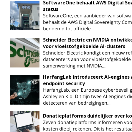
SoftwareOne behaalt AWS Digital So
status
SoftwareOne, een aanbieder van softwa
behaalt de AWS Digital Sovereignty Comp
benoemd tot officiële…
Schneider Electric en NVIDIA ontwik
voor vloeistofgekoelde AI-clusters
Schneider Electric kondigt een nieuw r
datacenters aan voor vloeistofgekoelde A
samenwerking met NVIDIA.…
HarfangLab introduceert AI-engines A
endpoint security
HarfangLab, een Europese cyberbeveiligi
Ashley en Kio. Dit zijn twee AI-engines di
detecteren van bedreigingen…
Donatieplatforms duidelijker over k
Zeven donatieplatforms informeren voor
kosten die zij rekenen. Dit is het resulta