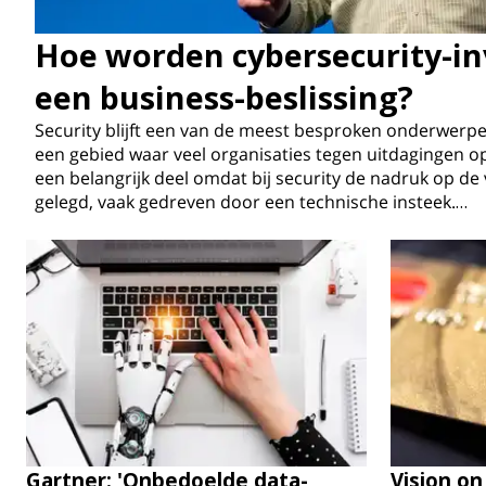
Hoe worden cybersecurity-in
een business-beslissing?
Security blijft een van de meest besproken onderwerpen i
een gebied waar veel organisaties tegen uitdagingen o
een belangrijk deel omdat bij security de nadruk op d
gelegd, vaak gedreven door een technische insteek.…
Gartner: 'Onbedoelde data-
Vision on