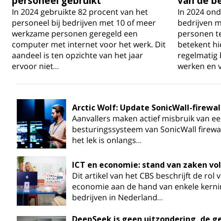
personeel gebruikt
van de b
In 2024 gebruikte 82 procent van het
In 2024 on
personeel bij bedrijven met 10 of meer
bedrijven 
werkzame personen geregeld een
personen t
computer met internet voor het werk. Dit
betekent h
aandeel is ten opzichte van het jaar
regelmatig 
ervoor niet…
werken en 
Arctic Wolf: Update SonicWall-firewal
Aanvallers maken actief misbruik van een
besturingssysteem van SonicWall firewal
het lek is onlangs…
ICT en economie: stand van zaken vo
Dit artikel van het CBS beschrijft de rol
economie aan de hand van enkele kernin
bedrijven in Nederland…
DeepSeek is geen uitzondering, de g