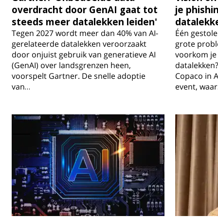
overdracht door GenAI gaat tot
je phishi
steeds meer datalekken leiden'
datalekk
Tegen 2027 wordt meer dan 40% van AI-
Één gestolen
gerelateerde datalekken veroorzaakt
grote prob
door onjuist gebruik van generatieve AI
voorkom je 
(GenAI) over landsgrenzen heen,
datalekken?
voorspelt Gartner. De snelle adoptie
Copaco in A
van…
event, waa