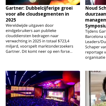
Gartner: Dubbelcijferige groei
Noud Sch
voor alle cloudsegmenten in
duurzaam
2025
manageme
Wereldwijde uitgaven door
Symposi
eindgebruikers aan publieke
Tijdens Ga
clouddiensten bedragen naar
Barcelona s
verwachting in 2025 in totaal $723,4
Leaders/Du
miljard, voorspelt marktonderzoekers
Schaper van
Gartner. Dit komt neer op een forse…
reportage v
organisatie