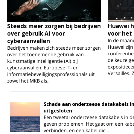
Steeds meer zorgen bij bedrijven
Huawei h
over gebruik AI voor
voor het
cyberaanvallen
In de maan
Huawei zijn
Bedrijven maken zich steeds meer zorgen
conferentie
over het toenemende gebruik van
de keuze ge
kunstmatige intelligentie (AI) bij
expositiece
cyberaanvallen. Europese IT- en
Versailles. 
informatiebeveiligingsprofessionals uit
zowel het MKB als…
Schade aan onderzeese datakabels in
uitgesloten
Een tweetal onderzeese datakabels in d
geven problemen. Het gaat om een kabel
verbinden, en een kabel die…