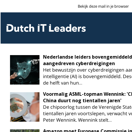
Bekijk deze mail in je browser
Nederlandse leiders bovengemiddeld b
aangedreven cyberdreigingen
Het bewustzijn over cyberdreigingen a
intelligentie (AI) is bovengemiddeld. D
de helft van hun…
Voormalig ASML-topman Wennink: 'Ch
China duurt nog tientallen jaren'
De chipoorlog tussen de Verenigde State
tientallen jaren voortslepen, verwacht
Peter Wennink. Wennink stelt…
Amazon moet Europese Commissie in