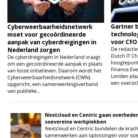
Gartner b
Cyberweerbaarheidsnetwerk
technolo
moet voor gecoördineerde
voor CFO
aanpak van cyberdreigingen in
De redactie
Nederland zorgen
Dutch IT Ch
De cyberdreigingen in Nederland vraagt
hoogtepunt
om een gecoördineerde aanpak in plaats
Finance Exe
van losse initiatieven. Daarom wordt het
Londen plaa
Cyberweerbaarheidsnetwerk (CWN)
een overzic
opgericht, een samenwerkingsverband
van publieke…
Nextcloud en Centric gaan overhede
soevereine werkplekken
Nextcloud en Centric bundelen de krach
samenwerken aan oplossingen voor soe