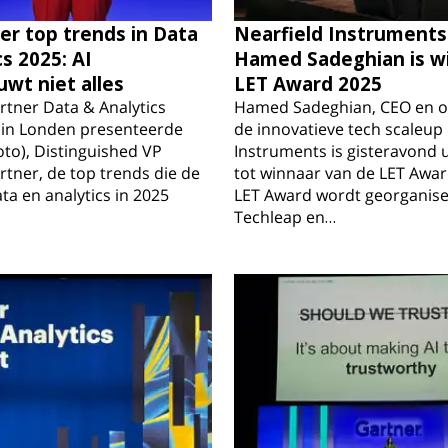
er top trends in Data
Nearfield Instruments
s 2025: AI
Hamed Sadeghian is w
wt niet alles
LET Award 2025
rtner Data & Analytics
Hamed Sadeghian, CEO en o
in Londen presenteerde
de innovatieve tech scaleup 
foto), Distinguished VP
Instruments is gisteravond 
artner, de top trends die de
tot winnaar van de LET Awar
ta en analytics in 2025
LET Award wordt georganis
Techleap en…