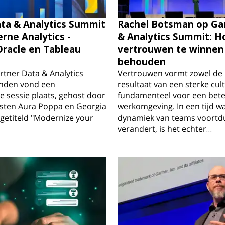
ta & Analytics Summit
Rachel Botsman op Ga
rne Analytics -
& Analytics Summit: H
Oracle en Tableau
vertrouwen te winnen
behouden
rtner Data & Analytics
Vertrouwen vormt zowel de b
nden vond een
resultaat van een sterke cult
 sessie plaats, gehost door
fundamenteel voor een bet
isten Aura Poppa en Georgia
werkomgeving. In een tijd w
getiteld "Modernize your
dynamiek van teams voortd
verandert, is het echter…