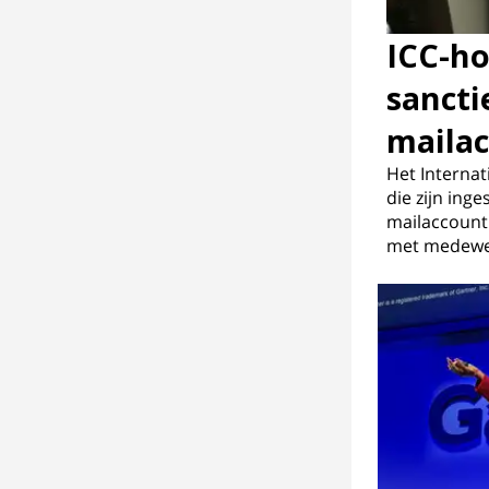
ICC-h
sancti
maila
Het Internat
die zijn ing
mailaccount 
met medewer