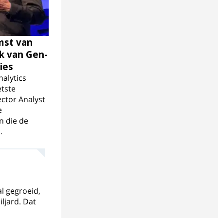
mst van
rk van Gen-
ies
nalytics
tste
ector Analyst
e
 die de
…
al gegroeid,
ljard. Dat