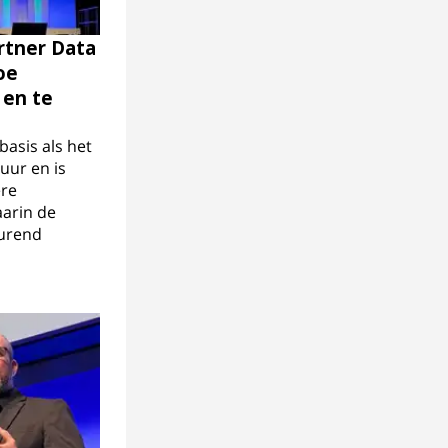
rtner Data
oe
 en te
asis als het
uur en is
ere
aarin de
urend