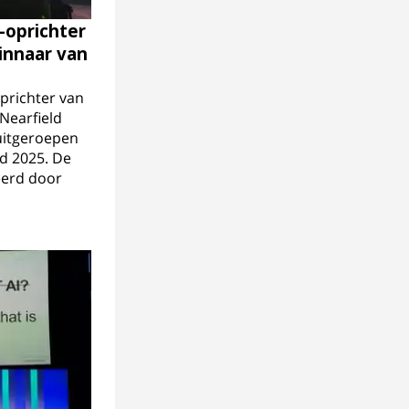
-oprichter
innaar van
prichter van
Nearfield
uitgeroepen
d 2025. De
eerd door