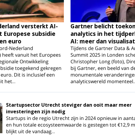
rland versterkt AI-
Gartner belicht toeko
t Europese subsidie
analytics in het tijdpe
oen euro
AI: meer dan visualisat
ord-Nederland
Tijdens de Gartner Data & A
 heeft vanuit het Europees
Summit 2025 in Londen sche
egionale Ontwikkeling
Christopher Long (foto), Dir
ubsidie toegekend gekregen
bij Gartner, een beeld van d
euro. Dit is inclusief een
monumentale veranderingen
it het…
analyticswereld momenteel
Startupsector Utrecht steviger dan ooit maar meer
investeringen zijn nodig
Startups in de regio Utrecht zijn in 2024 opnieuw in aant
en hun totale ecosysteemwaarde is gestegen tot €12,9 mi
blijkt uit de vandaag…