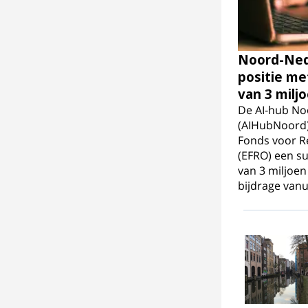
Noord-Nede
positie me
van 3 milj
De AI-hub No
(AIHubNoord)
Fonds voor R
(EFRO) een s
van 3 miljoen 
bijdrage vanu