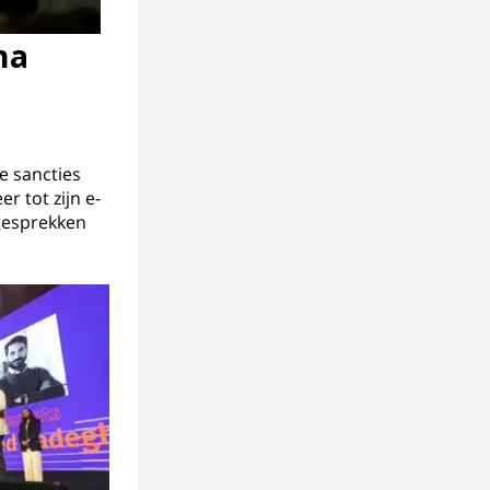
na
e sancties
r tot zijn e-
 gesprekken