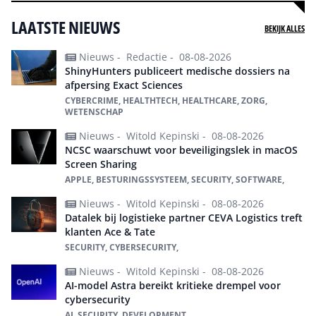
LAATSTE NIEUWS
BEKIJK ALLES
Nieuws -
Redactie -
08-08-2026
ShinyHunters publiceert medische dossiers na
afpersing Exact Sciences
CYBERCRIME, HEALTHTECH, HEALTHCARE, ZORG,
WETENSCHAP
Nieuws -
Witold Kepinski -
08-08-2026
NCSC waarschuwt voor beveiligingslek in macOS
Screen Sharing
APPLE, BESTURINGSSYSTEEM, SECURITY, SOFTWARE,
Nieuws -
Witold Kepinski -
08-08-2026
Datalek bij logistieke partner CEVA Logistics treft
klanten Ace & Tate
SECURITY, CYBERSECURITY,
Nieuws -
Witold Kepinski -
08-08-2026
AI-model Astra bereikt kritieke drempel voor
cybersecurity
AI, SECURITY, DEVELOPMENT,