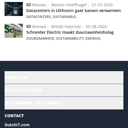
Nieuws -
Wouter Hoeffnagel -
21-07-2026
Datacenters in Uithoorn gaat kassen verwarmen
DATACENTERS, SUSTAINABLE,
Nieuws -
Witold Kepinski -
05-08-2026
Schneider Electric maakt duurzaamheidsslag
DUURZAAMHEID, SUSTAINABILITY, ENERGIE,
Meer over Sustainability | Green IT
PROJECTEN
HR | Talent | Diversity
DUTCH IT LEADERS
Culture & leadership
Alle evenementen
NIEUWSBRIEF ONTVANGEN?
Future of Business Technology
Magazines
Sustainability | Green IT
CONTACT
Marketing- en contentmogelijkheden 2026
Events- en sponsormogelijkheden 2026
DutchIT.com