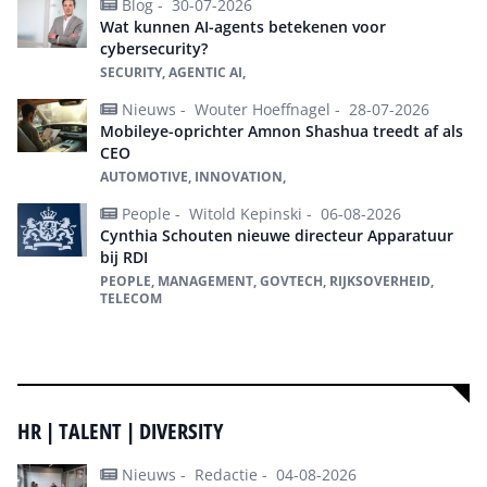
Blog -
30-07-2026
Wat kunnen AI-agents betekenen voor
cybersecurity?
SECURITY, AGENTIC AI,
Nieuws -
Wouter Hoeffnagel -
28-07-2026
Mobileye-oprichter Amnon Shashua treedt af als
CEO
AUTOMOTIVE, INNOVATION,
People -
Witold Kepinski -
06-08-2026
Cynthia Schouten nieuwe directeur Apparatuur
bij RDI
PEOPLE, MANAGEMENT, GOVTECH, RIJKSOVERHEID,
TELECOM
Meer over Culture & Leadership
HR | TALENT | DIVERSITY
Nieuws -
Redactie -
04-08-2026