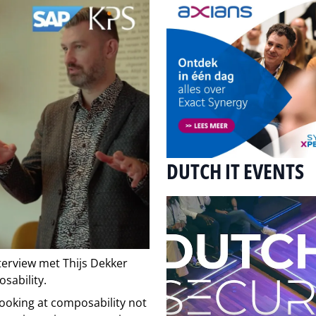
DUTCH IT EVENTS
interview met Thijs Dekker
sability.
looking at composability not