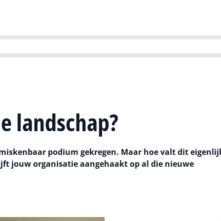
Partners
Evenementen
Agenda
O
versity
Future of Business Technology
Culture & Leadership
Sustain
kedIn
WhatsApp
le landschap?
onmiskenbaar podium gekregen. Maar hoe valt dit eigenli
ft jouw organisatie aangehaakt op al die nieuwe