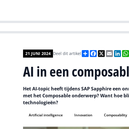
HR | Talent | Di
Deel
Facebook
X
Email
Lin
21 JUNI 2024
Deel dit artikel
AI in een composab
Het AI-topic heeft tijdens SAP Sapphire een 
met het Composable onderwerp? Want hoe blij
technologieën?
Artificial intelligence
Innovation
Composability