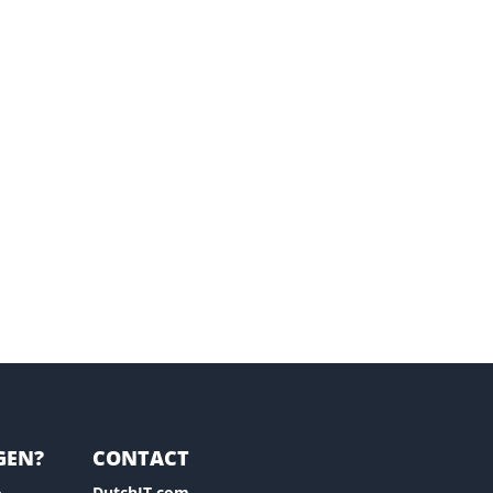
GEN?
CONTACT
DutchIT.com