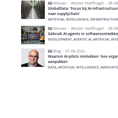
Nieuws -
Wouter Hoeffnagel -
08-08
GlobalData: 'Focus bij AI-infrastructuu
naar supplychain'
ARTIFICIAL INTELLIGENCE, INFRASTRUCTUUR
Nieuws -
Wouter Hoeffnagel -
08-08
Gebruik AI-agents in softwareontwikkel
DEVELOPMENT, AGENTIC AI, ARTIFICIAL INT
Blog -
07-08-2026
Waarom AI-pilots mislukken: hoe organ
aanpakken
DATA, ARTIFICIAL INTELLIGENCE, INNOVATI
Alles over Artificial intelligence