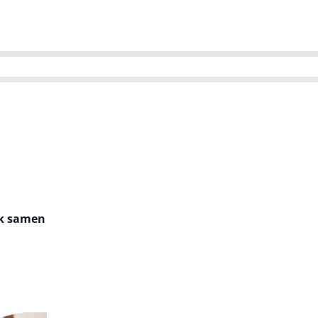
ns team
Magazines
Dutch IT Channel
ability | Green IT
jk samen