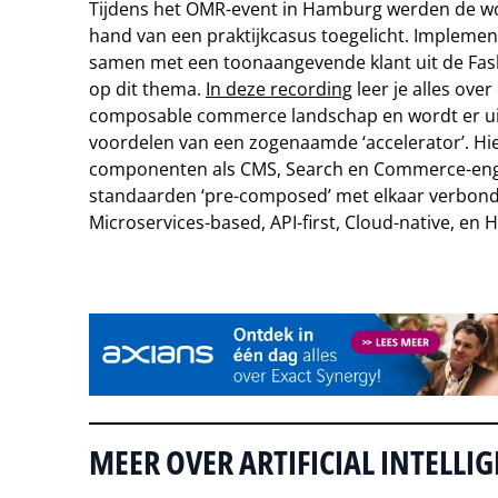
Tijdens het OMR-event in Hamburg werden de w
hand van een praktijkcasus toegelicht. Impleme
samen met een toonaangevende klant uit de Fash
op dit thema.
In deze recording
leer je alles over
composable commerce landschap en wordt er uitg
voordelen van een zogenaamde ‘accelerator’. Hie
componenten als CMS, Search en Commerce-eng
standaarden ‘pre-composed’ met elkaar verbonde
Microservices-based, API-first, Cloud-native, en 
Tip de redactie
MEER OVER ARTIFICIAL INTELLI