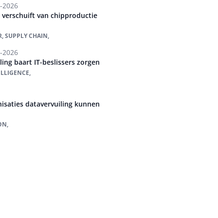
-2026
r verschuift van chipproductie
, SUPPLY CHAIN,
-2026
ing baart IT-beslissers zorgen
ELLIGENCE,
isaties datavervuiling kunnen
ON,