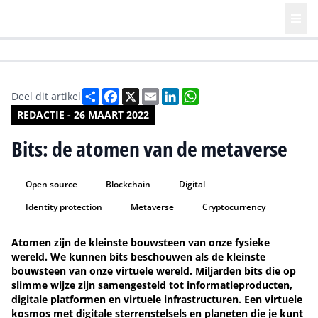
HR | Talent | Diversity
Future of Business Technology
Culture
Deel
Facebook
X
Email
LinkedIn
WhatsApp
Deel dit artikel
REDACTIE - 26 MAART 2022
Bits: de atomen van de metaverse
Open source
Blockchain
Digital
Identity protection
Metaverse
Cryptocurrency
Atomen zijn de kleinste bouwsteen van onze fysieke
wereld. We kunnen bits beschouwen als de kleinste
bouwsteen van onze virtuele wereld. Miljarden bits die op
slimme wijze zijn samengesteld tot informatieproducten,
digitale platformen en virtuele infrastructuren. Een virtuele
kosmos met digitale sterrenstelsels en planeten die je kunt