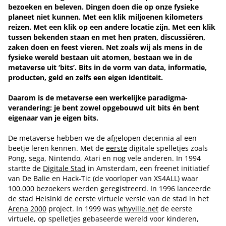
bezoeken en beleven. Dingen doen die op onze fysieke
planeet niet kunnen. Met een klik miljoenen kilometers
reizen. Met een klik op een andere locatie zijn. Met een klik
tussen bekenden staan en met hen praten, discussiëren,
zaken doen en feest vieren. Net zoals wij als mens in de
fysieke wereld bestaan uit atomen, bestaan we in de
metaverse uit ‘bits’. Bits in de vorm van data, informatie,
producten, geld en zelfs een eigen identiteit.
Daarom is de metaverse een werkelijke paradigma-
verandering: je bent zowel opgebouwd uit bits én bent
eigenaar van je eigen bits.
De metaverse hebben we de afgelopen decennia al een
beetje leren kennen. Met de
eerste
digitale spelletjes zoals
Pong, sega, Nintendo, Atari en nog vele anderen. In 1994
startte de
Digitale Stad
in Amsterdam, een freenet initiatief
van De Balie en Hack-Tic (de voorloper van XS4ALL) waar
100.000 bezoekers werden geregistreerd. In 1996 lanceerde
de stad Helsinki de eerste virtuele versie van de stad in het
Arena 2000
project. In 1999 was
whyville.net
de eerste
virtuele, op spelletjes gebaseerde wereld voor kinderen,