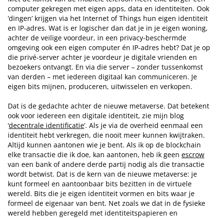
computer gekregen met eigen apps, data en identiteiten. Ook
‘dingen’ krijgen via het Internet of Things hun eigen identiteit
en IP-adres. Wat is er logischer dan dat je in je eigen woning,
achter de veilige voordeur, in een privacy-beschermde
omgeving ook een eigen computer én IP-adres hebt? Dat je op
die privé-server achter je voordeur je digitale vrienden en
bezoekers ontvangt. En via die server – zonder tussenkomst
van derden – met iedereen digitaal kan communiceren. Je
eigen bits mijnen, produceren, uitwisselen en verkopen.
Dat is de gedachte achter de nieuwe metaverse. Dat betekent
ook voor iedereen een digitale identiteit, zie mijn blog
‘
decentrale identificatie
’. Als je via de overheid eenmaal een
identiteit hebt verkregen, die nooit meer kunnen kwijtraken.
Altijd kunnen aantonen wie je bent. Als ik op de blockchain
elke transactie die ik doe, kan aantonen, heb ik geen
escrow
van een bank of andere derde partij nodig als die transactie
wordt betwist. Dat is de kern van de nieuwe metaverse: je
kunt formeel en aantoonbaar bits bezitten in de virtuele
wereld. Bits die je eigen identiteit vormen en bits waar je
formeel de eigenaar van bent. Net zoals we dat in de fysieke
wereld hebben geregeld met identiteitspapieren en