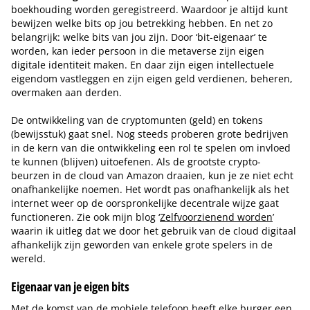
boekhouding worden geregistreerd. Waardoor je altijd kunt
bewijzen welke bits op jou betrekking hebben. En net zo
belangrijk: welke bits van jou zijn. Door ‘bit-eigenaar’ te
worden, kan ieder persoon in die metaverse zijn eigen
digitale identiteit maken. En daar zijn eigen intellectuele
eigendom vastleggen en zijn eigen geld verdienen, beheren,
overmaken aan derden.
De ontwikkeling van de cryptomunten (geld) en tokens
(bewijsstuk) gaat snel. Nog steeds proberen grote bedrijven
in de kern van die ontwikkeling een rol te spelen om invloed
te kunnen (blijven) uitoefenen. Als de grootste crypto-
beurzen in de cloud van Amazon draaien, kun je ze niet echt
onafhankelijke noemen. Het wordt pas onafhankelijk als het
internet weer op de oorspronkelijke decentrale wijze gaat
functioneren. Zie ook mijn blog ‘
Zelfvoorzienend worden
’
waarin ik uitleg dat we door het gebruik van de cloud digitaal
afhankelijk zijn geworden van enkele grote spelers in de
wereld.
Eigenaar van je eigen bits
Met de komst van de mobiele telefoon heeft elke burger een