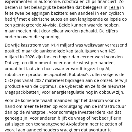
experimenten in autonomie, robotica en chips financiert. Zo
bezien is het belangrijk te beseffen dat beleggers in
Tesla
in
feite twee beleggingen bezitten: een aandeel in een cyclisch
bedrijf met elektrische auto’s en een langlopende calloptie op
een geïntegreerde AI-visie. Beide kunnen waarde hebben,
maar moeten niet door elkaar worden gehaald. De cijfers
onderbouwen die spanning.
De vrije kasstroom van $1,4 miljard was weliswaar verrassend
positief, maar de aankondigde kapitaaluitgaven van $25
miljard in 2026 zijn fors en hoger dan eerder werd voorzien.
Dat zegt op dit moment meer dan de winst per aandeel,
omdat het laat zien hoe zwaar er wordt ingezet op AI,
robotica en productiecapaciteit. Robotaxi’s zullen volgens de
CEO pas vanaf 2027 materieel bijdragen aan de omzet, terwijl
productie van de Optimus, de Cybercab en zelfs de nieuwste
Megapack-batterij voor energieregulatie nog in opbouw zijn.
Voor de komende twaalf maanden ligt het daarom voor de
hand om meer te letten op vooruitgang van de infrastructuur
dan op de winstgroei. Voor sommige investeerders kan dat
genoeg zijn. Voor anderen blijft de vraag of het bedrijf erin
zal slagen een toonaangevend AI-platform neer te zetten of
vooral aan aandeelhouders vraagt om dat avontuur te