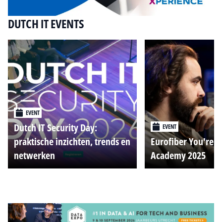
DUTCH IT EVENTS
EVENT
Dutch IT Security Day:
EVENT
praktische inzichten, trends en
Eurofiber You're o
netwerken
Academy 2025
Alle events