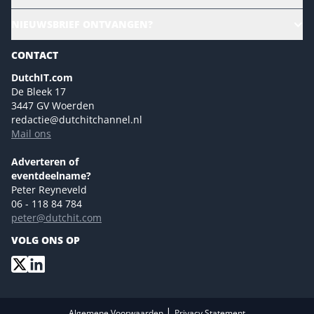
Culture & leadership
Alle evenementen
NIEUWSBRIEF ONTVANGEN?
Future of Business Technology
Magazines
Sustainability | Green IT
CONTACT
Marketing- en contentmogelijkheden 2026
Events- en sponsormogelijkheden 2026
DutchIT.com
De Bleek 17
Ons team
3447 GV Woerden
Colofon
redactie@dutchitchannel.nl
Mail ons
Tip de redactie
Versturen
Adverteren of
eventdeelname?
Peter Reyneveld
06 - 118 84 784
peter@dutchit.com
VOLG ONS OP
|
Algemene Voorwaarden
Privacy Statement