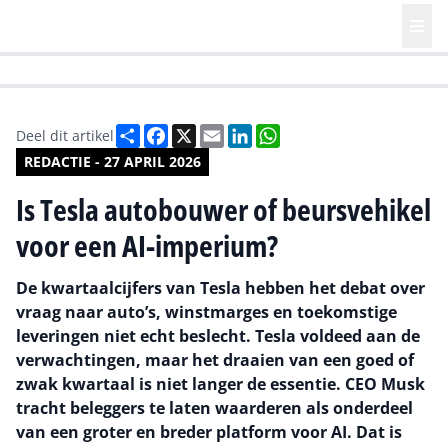
HR | Talent | Diversity
Future of Business Technology
Culture
Deel
Facebook
X
Email
LinkedIn
WhatsApp
Deel dit artikel
REDACTIE - 27 APRIL 2026
Is Tesla autobouwer of beursvehikel
voor een AI-imperium?
De kwartaalcijfers van Tesla hebben het debat over
vraag naar auto’s, winstmarges en toekomstige
leveringen niet echt beslecht. Tesla voldeed aan de
verwachtingen, maar het draaien van een goed of
zwak kwartaal is niet langer de essentie. CEO Musk
tracht beleggers te laten waarderen als onderdeel
van een groter en breder platform voor AI. Dat is