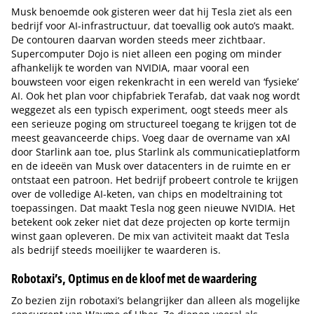
Musk benoemde ook gisteren weer dat hij Tesla ziet als een
bedrijf voor AI-infrastructuur, dat toevallig ook auto’s maakt.
De contouren daarvan worden steeds meer zichtbaar.
Supercomputer Dojo is niet alleen een poging om minder
afhankelijk te worden van NVIDIA, maar vooral een
bouwsteen voor eigen rekenkracht in een wereld van ‘fysieke’
AI. Ook het plan voor chipfabriek Terafab, dat vaak nog wordt
weggezet als een typisch experiment, oogt steeds meer als
een serieuze poging om structureel toegang te krijgen tot de
meest geavanceerde chips. Voeg daar de overname van xAI
door Starlink aan toe, plus Starlink als communicatieplatform
en de ideeën van Musk over datacenters in de ruimte en er
ontstaat een patroon. Het bedrijf probeert controle te krijgen
over de volledige AI-keten, van chips en modeltraining tot
toepassingen. Dat maakt Tesla nog geen nieuwe NVIDIA. Het
betekent ook zeker niet dat deze projecten op korte termijn
winst gaan opleveren. De mix van activiteit maakt dat Tesla
als bedrijf steeds moeilijker te waarderen is.
Robotaxi’s, Optimus en de kloof met de waardering
Zo bezien zijn robotaxi’s belangrijker dan alleen als mogelijke