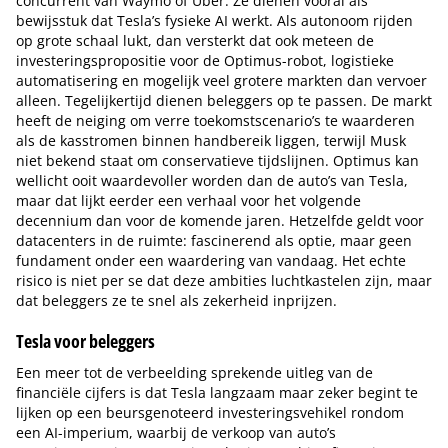
concurrent van Waymo of Uber. Ze dienen vooral als
bewijsstuk dat Tesla’s fysieke AI werkt. Als autonoom rijden
op grote schaal lukt, dan versterkt dat ook meteen de
investeringspropositie voor de Optimus-robot, logistieke
automatisering en mogelijk veel grotere markten dan vervoer
alleen. Tegelijkertijd dienen beleggers op te passen. De markt
heeft de neiging om verre toekomstscenario’s te waarderen
als de kasstromen binnen handbereik liggen, terwijl Musk
niet bekend staat om conservatieve tijdslijnen. Optimus kan
wellicht ooit waardevoller worden dan de auto’s van Tesla,
maar dat lijkt eerder een verhaal voor het volgende
decennium dan voor de komende jaren. Hetzelfde geldt voor
datacenters in de ruimte: fascinerend als optie, maar geen
fundament onder een waardering van vandaag. Het echte
risico is niet per se dat deze ambities luchtkastelen zijn, maar
dat beleggers ze te snel als zekerheid inprijzen.
Tesla voor beleggers
Een meer tot de verbeelding sprekende uitleg van de
financiële cijfers is dat Tesla langzaam maar zeker begint te
lijken op een beursgenoteerd investeringsvehikel rondom
een AI-imperium, waarbij de verkoop van auto’s