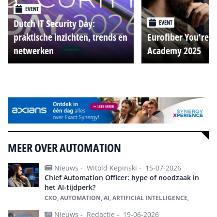
EVENT
Dutch IT Security Day:
EVENT
praktische inzichten, trends en
Eurofiber You're o
netwerken
Academy 2025
Alle events
MEER OVER AUTOMATION
Nieuws -
Witold Kepinski -
15-07-2026
Chief Automation Officer: hype of noodzaak in
het AI-tijdperk?
CXO, AUTOMATION, AI, ARTIFICIAL INTELLIGENCE,
Nieuws -
Redactie -
19-06-2026