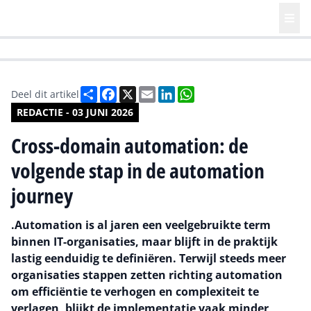
HR | Talent | Diversity
Future of Business Technology
Culture
Deel
Facebook
X
Email
LinkedIn
WhatsApp
Deel dit artikel
REDACTIE - 03 JUNI 2026
Cross-domain automation: de
volgende stap in de automation
journey
.Automation is al jaren een veelgebruikte term
binnen IT-organisaties, maar blijft in de praktijk
lastig eenduidig te definiëren. Terwijl steeds meer
organisaties stappen zetten richting automation
om efficiëntie te verhogen en complexiteit te
verlagen, blijkt de implementatie vaak minder