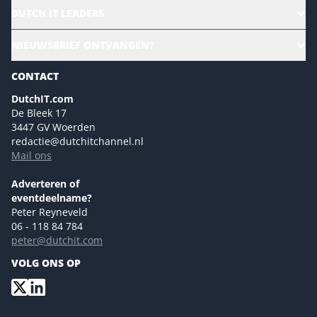
HR | Talent | Diversity
DUTCH IT LEADERS
Culture & leadership
Alle evenementen
NIEUWSBRIEF ONTVANGEN?
Future of Business Technology
Magazines
Sustainability | Green IT
CONTACT
Marketing- en contentmogelijkheden 2026
Events- en sponsormogelijkheden 2026
DutchIT.com
De Bleek 17
Ons team
3447 GV Woerden
Colofon
redactie@dutchitchannel.nl
Mail ons
Tip de redactie
Versturen
Adverteren of
eventdeelname?
Peter Reyneveld
06 - 118 84 784
peter@dutchit.com
VOLG ONS OP