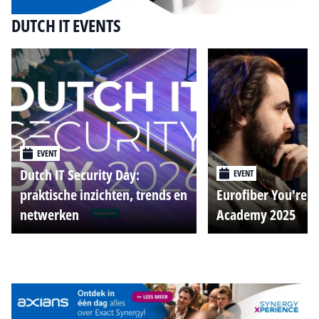
DUTCH IT EVENTS
EVENT
Dutch IT Security Day:
EVENT
praktische inzichten, trends en
Eurofiber You're o
netwerken
Academy 2025
Alle events