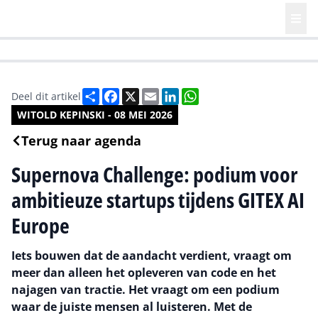
HR | Talent | Diversity
Future of Business Technology
Culture
Deel
Facebook
X
Email
LinkedIn
WhatsApp
Deel dit artikel
WITOLD KEPINSKI - 08 MEI 2026
Terug naar agenda
Supernova Challenge: podium voor
ambitieuze startups tijdens GITEX AI
Europe
Iets bouwen dat de aandacht verdient, vraagt om
meer dan alleen het opleveren van code en het
najagen van tractie. Het vraagt om een podium
waar de juiste mensen al luisteren. Met de