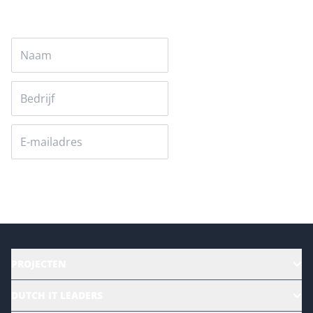
Versturen
PROJECTEN
HR | Talent | Diversity
DUTCH IT LEADERS
Culture & leadership