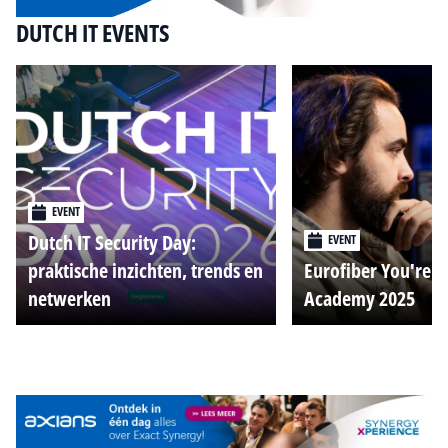
DUTCH IT EVENTS
EVENT
Dutch IT Security Day:
EVENT
praktische inzichten, trends en
Eurofiber You're o
netwerken
Academy 2025
Alle events