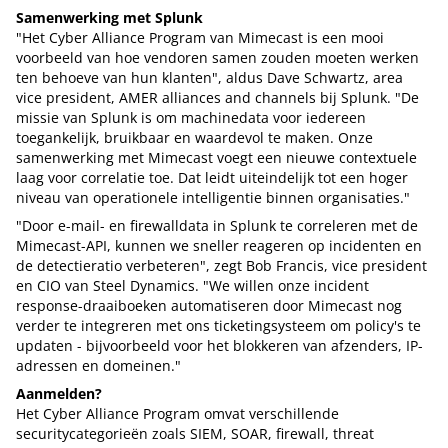
Samenwerking met Splunk
"Het Cyber Alliance Program van Mimecast is een mooi
voorbeeld van hoe vendoren samen zouden moeten werken
ten behoeve van hun klanten", aldus Dave Schwartz, area
vice president, AMER alliances and channels bij Splunk. "De
missie van Splunk is om machinedata voor iedereen
toegankelijk, bruikbaar en waardevol te maken. Onze
samenwerking met Mimecast voegt een nieuwe contextuele
laag voor correlatie toe. Dat leidt uiteindelijk tot een hoger
niveau van operationele intelligentie binnen organisaties."
"Door e-mail- en firewalldata in Splunk te correleren met de
Mimecast-API, kunnen we sneller reageren op incidenten en
de detectieratio verbeteren", zegt Bob Francis, vice president
en CIO van Steel Dynamics. "We willen onze incident
response-draaiboeken automatiseren door Mimecast nog
verder te integreren met ons ticketingsysteem om policy's te
updaten - bijvoorbeeld voor het blokkeren van afzenders, IP-
adressen en domeinen."
Aanmelden?
Het Cyber Alliance Program omvat verschillende
securitycategorieën zoals SIEM, SOAR, firewall, threat