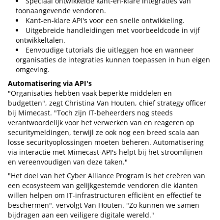
Speciaal ontwikkelde kant-en-klare integraties van
toonaangevende vendoren.
Kant-en-klare API's voor een snelle ontwikkeling.
Uitgebreide handleidingen met voorbeeldcode in vijf
ontwikkeltalen.
Eenvoudige tutorials die uitleggen hoe en wanneer
organisaties de integraties kunnen toepassen in hun eigen
omgeving.
Automatisering via API's
"Organisaties hebben vaak beperkte middelen en
budgetten", zegt Christina Van Houten, chief strategy officer
bij Mimecast. "Toch zijn IT-beheerders nog steeds
verantwoordelijk voor het verwerken van en reageren op
securitymeldingen, terwijl ze ook nog een breed scala aan
losse securityoplossingen moeten beheren. Automatisering
via interactie met Mimecast-API's helpt bij het stroomlijnen
en vereenvoudigen van deze taken."
"Het doel van het Cyber Alliance Program is het creëren van
een ecosysteem van gelijkgestemde vendoren die klanten
willen helpen om IT-infrastructuren efficiënt en effectief te
beschermen", vervolgt Van Houten. "Zo kunnen we samen
bijdragen aan een veiligere digitale wereld."