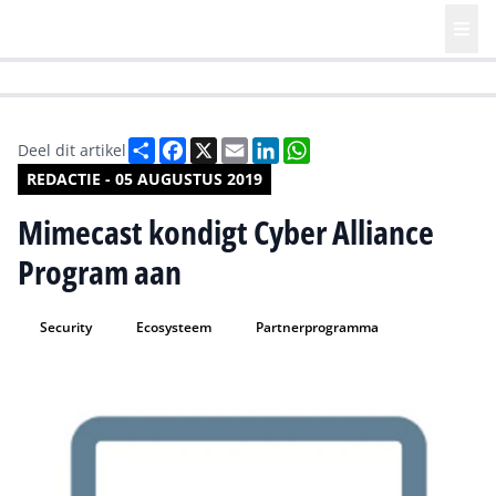
HR | Talent | Diversity
Future of Business Technology
Culture
Deel
Facebook
X
Email
LinkedIn
WhatsApp
Deel dit artikel
REDACTIE - 05 AUGUSTUS 2019
Mimecast kondigt Cyber Alliance
Program aan
Security
Ecosysteem
Partnerprogramma