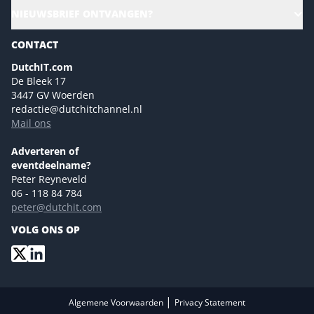
Alle evenementen
NIEUWSBRIEF ONTVANGEN?
Future of Business Technology
Magazines
Sustainability | Green IT
CONTACT
Marketing- en contentmogelijkheden 2026
Events- en sponsormogelijkheden 2026
DutchIT.com
De Bleek 17
Ons team
3447 GV Woerden
Colofon
redactie@dutchitchannel.nl
Mail ons
Tip de redactie
Versturen
Adverteren of
eventdeelname?
Peter Reyneveld
06 - 118 84 784
peter@dutchit.com
VOLG ONS OP
|
Algemene Voorwaarden
Privacy Statement