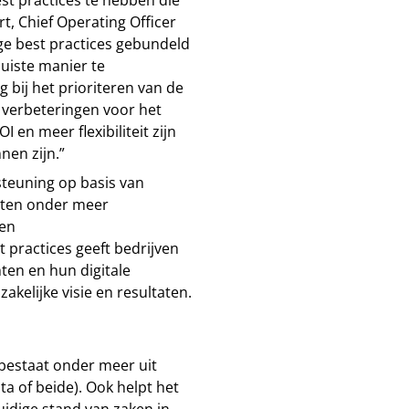
rt, Chief Operating Officer
nge best practices gebundeld
juiste manier te
 bij het prioriteren van de
e verbeteringen voor het
I en meer flexibiliteit zijn
nen zijn.”
steuning op basis van
tten onder meer
 en
 practices geeft bedrijven
ten en hun digitale
akelijke visie en resultaten.
bestaat onder meer uit
ta of beide). Ook helpt het
uidige stand van zaken in