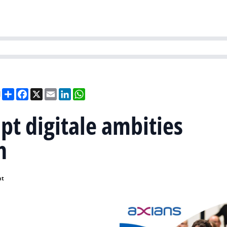
Partners
Evenementen
Agenda
O
versity
Future of Business Technology
Culture & Leadership
Sustain
Deel
Facebook
X
Email
LinkedIn
WhatsApp
l
pt digitale ambities
n
nt