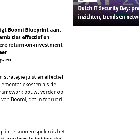
Dutch IT Security Day: pr
inzichten, trends en net
igt Boomi Blueprint aan.
mbities effectief en
llere return-on-investment
eer
p- en
strategie juist en effectief
lementatiekosten als de
t framework bouwt verder op
e van Boomi, dat in februari
p in te kunnen spelen is het
est practices te hebben die