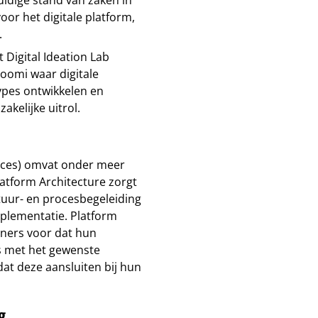
oor het digitale platform,
.
 Digital Ideation Lab
Boomi waar digitale
ypes ontwikkelen en
akelijke uitrol.
ices) omvat onder meer
atform Architecture zorgt
tuur- en procesbegeleiding
mplementatie. Platform
tners voor dat hun
s met het gewenste
at deze aansluiten bij hun
g