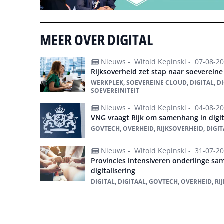
MEER OVER DIGITAL
Nieuws -
Witold Kepinski -
07-08-2
Rijksoverheid zet stap naar soevereine
WERKPLEK, SOEVEREINE CLOUD, DIGITAL, D
SOEVEREINITEIT
Nieuws -
Witold Kepinski -
04-08-2
VNG vraagt Rijk om samenhang in digit
GOVTECH, OVERHEID, RIJKSOVERHEID, DIGIT
Nieuws -
Witold Kepinski -
31-07-2
Provincies intensiveren onderlinge s
digitalisering
DIGITAL, DIGITAAL, GOVTECH, OVERHEID, R
Alles over Digital