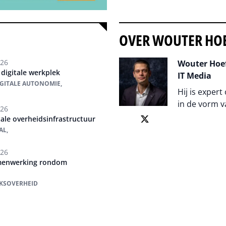
OVER WOUTER HO
026
Wouter Hoef
 digitale werkplek
IT Media
IGITALE AUTONOMIE,
Hij is expert
in de vorm v
026
ale overheidsinfrastructuur
Auteur pagi
AL,
026
amenwerking rondom
IJKSOVERHEID