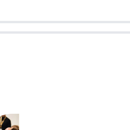
ns team
Magazines
Dutch IT Channel
ability | Green IT