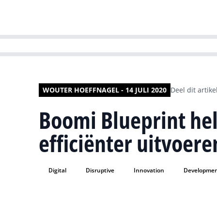
HR | Talent | Di
WOUTER HOEFFNAGEL - 14 JULI 2020
Deel dit artike
Boomi Blueprint hel
efficiënter uitvoere
Digital
Disruptive
Innovation
Developme