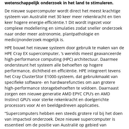
wetenschappelijk onderzoek in het land te stimuleren.
De nieuwe supercomputer wordt direct het meest krachtige
systeem van Australië met 30 keer meer rekenkracht en tien
keer hogere energie-efficiëntie.1 Dit wordt ingezet voor
complexe modellering en simulaties zodat sneller onderzoek
naar onder meer astronomie, plantpathologie en
medicijnonderzoek mogelijk is.
HPE bouwt het nieuwe systeem door gebruik te maken van de
HPE Cray EX supercomputer, ’s werelds meest geavanceerde
high-performance computing (HPC) architectuur. Daarmee
ondersteunt het systeem alle behoeften op hogere
performance, dichtheid en efficiëntie. HPE integreert tevens
het Cray ClusterStor E1000-systeem, dat gebruikmaakt van
specifieke software- en hardwarefuncties om aan grotere
high-performance storagebehoeften te voldoen. Daarnaast
zorgen een nieuwe generatie AMD EPYC CPU’s en AMD
Instinct GPU’s voor sterke rekenkracht en doelgerichte
processors voor AI en beeldgedreven applicaties.
“Supercomputers hebben een steeds grotere rol bij het doen
van impactvol onderzoek. Deze nieuwe supercomputer is
essentieel om de positie van Australië op gebied van