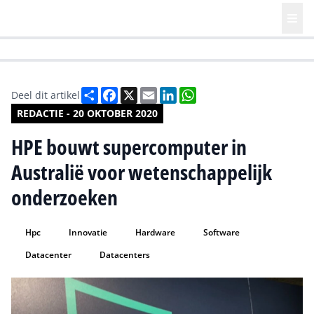
HR | Talent | Diversity
Future of Business Technology
Culture
Deel
Facebook
X
Email
LinkedIn
WhatsApp
Deel dit artikel
REDACTIE - 20 OKTOBER 2020
HPE bouwt supercomputer in
Australië voor wetenschappelijk
onderzoeken
Hpc
Innovatie
Hardware
Software
Datacenter
Datacenters