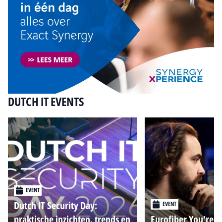
DUTCH IT EVENTS
EVENT
Dutch IT Security Day:
EVENT
praktische inzichten, trends en
Eurofiber You're o