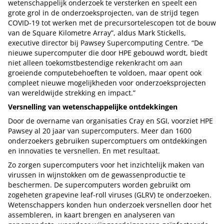
wetenschappelijk onderzoek te versterken en speelt een
grote grol in de onderzoeksprojecten, van de strijd tegen
COVID-19 tot werken met de precursortelescopen tot de bouw
van de Square Kilometre Array”, aldus Mark Stickells,
executive director bij Pawsey Supercomputing Centre. “De
nieuwe supercomputer die door HPE gebouwd wordt, biedt
niet alleen toekomstbestendige rekenkracht om aan
groeiende computebehoeften te voldoen, maar opent ook
compleet nieuwe mogelijkheden voor onderzoeksprojecten
van wereldwijde strekking en impact.”
Versnelling van wetenschappelijke ontdekkingen
Door de overname van organisaties Cray en SGI, voorziet HPE
Pawsey al 20 jaar van supercomputers. Meer dan 1600
onderzoekers gebruiken supercomptuers om ontdekkingen
en innovaties te versnellen. En met resultaat.
Zo zorgen supercomputers voor het inzichtelijk maken van
virussen in wijnstokken om de gewassenproductie te
beschermen. De supercomputers worden gebruikt om
zogeheten grapevine leaf-roll viruses (GLRV) te onderzoeken.
Wetenschappers konden hun onderzoek versnellen door het
assembleren, in kaart brengen en analyseren van