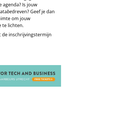
e agenda? Is jouw
ata
be
dreven? Geef je dan
 ruimte om jouw
te lichten.
t de inschrijvingstermijn