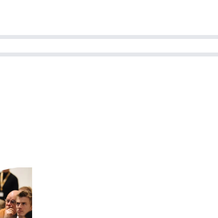
ns team
Magazines
Dutch IT Channel
ability | Green IT