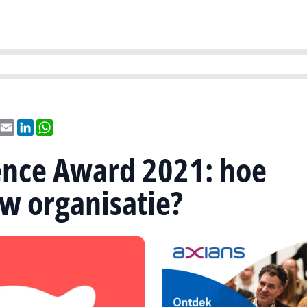
Partners
Evenementen
Agenda
O
versity
Future of Business Technology
Culture & Leadership
Sustain
ebook
X
Email
LinkedIn
WhatsApp
ience Award 2021: hoe
w organisatie?