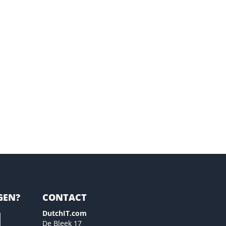
GEN?
CONTACT
DutchIT.com
De Bleek 17