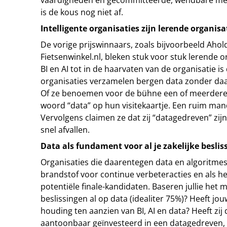
vaardigheden en gecommitteerde, wendbare m
is de kous nog niet af.
Intelligente organisaties zijn lerende organisa
De vorige prijswinnaars, zoals bijvoorbeeld Ahol
Fietsenwinkel.nl, bleken stuk voor stuk lerende or
BI en AI tot in de haarvaten van de organisatie 
organisaties verzamelen bergen data zonder daar
Of ze benoemen voor de bühne een of meerdere 
woord “data” op hun visitekaartje. Een ruim man
Vervolgens claimen ze dat zij “datagedreven” zijn
snel afvallen.
Data als fundament voor al je zakelijke beslis
Organisaties die daarentegen data en algoritmes 
brandstof voor continue verbeteracties en als he
potentiële finale-kandidaten. Baseren jullie het m
beslissingen al op data (idealiter 75%)? Heeft j
houding ten aanzien van BI, AI en data? Heeft zij
aantoonbaar geïnvesteerd in een datagedreven,