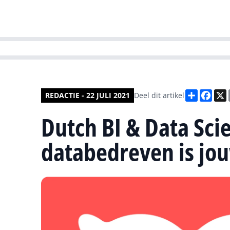
HR | Talent | Di
Deel
Fac
REDACTIE - 22 JULI 2021
Deel dit artikel
Dutch BI & Data Sc
databedreven is jou