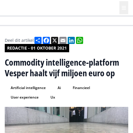
HR | Talent | Diversity
Future of Business Technology
Culture
Deel
Facebook
X
Email
LinkedIn
WhatsApp
Deel dit artikel
REDACTIE - 01 OKTOBER 2021
Commodity intelligence-platform
Vesper haalt vijf miljoen euro op
Artificial intelligence
Ai
Financieel
User experience
Ux