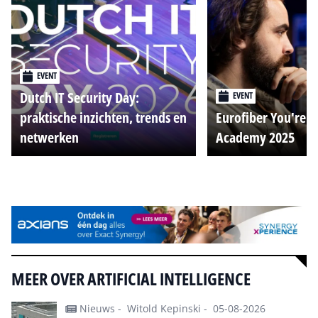
EVENT
Dutch IT Security Day:
EVENT
praktische inzichten, trends en
Eurofiber You're o
netwerken
Academy 2025
Alle events
MEER OVER ARTIFICIAL INTELLIGENCE
Nieuws -
Witold Kepinski -
05-08-2026