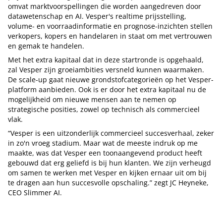
omvat marktvoorspellingen die worden aangedreven door
datawetenschap en AI. Vesper's realtime prijsstelling,
volume- en voorraadinformatie en prognose-inzichten stellen
verkopers, kopers en handelaren in staat om met vertrouwen
en gemak te handelen.
Met het extra kapitaal dat in deze startronde is opgehaald,
zal Vesper zijn groeiambities versneld kunnen waarmaken.
De scale-up gaat nieuwe grondstofcategorieën op het Vesper-
platform aanbieden. Ook is er door het extra kapitaal nu de
mogelijkheid om nieuwe mensen aan te nemen op
strategische posities, zowel op technisch als commercieel
vlak.
“Vesper is een uitzonderlijk commercieel succesverhaal, zeker
in zo'n vroeg stadium. Maar wat de meeste indruk op me
maakte, was dat Vesper een toonaangevend product heeft
gebouwd dat erg geliefd is bij hun klanten. We zijn verheugd
om samen te werken met Vesper en kijken ernaar uit om bij
te dragen aan hun succesvolle opschaling.” zegt JC Heyneke,
CEO Slimmer AI.
Tip de redactie