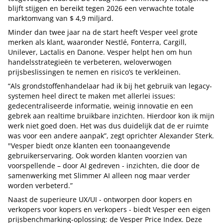
blijft stijgen en bereikt tegen 2026 een verwachte totale
marktomvang van $ 4,9 miljard.
Minder dan twee jaar na de start heeft Vesper veel grote
merken als klant, waaronder Nestlé, Fonterra, Cargill,
Unilever, Lactalis en Danone. Vesper helpt hen om hun
handelsstrategieën te verbeteren, weloverwogen
prijsbeslissingen te nemen en risico’s te verkleinen.
“Als grondstoffenhandelaar had ik bij het gebruik van legacy-
systemen heel direct te maken met allerlei issues:
gedecentraliseerde informatie, weinig innovatie en een
gebrek aan realtime bruikbare inzichten. Hierdoor kon ik mijn
werk niet goed doen. Het was dus duidelijk dat de er ruimte
was voor een andere aanpak”, zegt oprichter Alexander Sterk.
"Vesper biedt onze klanten een toonaangevende
gebruikerservaring. Ook worden klanten voorzien van
voorspellende – door AI gedreven - inzichten, die door de
samenwerking met Slimmer AI alleen nog maar verder
worden verbeterd.”
Naast de superieure UX/UI - ontworpen door kopers en
verkopers voor kopers en verkopers - biedt Vesper een eigen
prijsbenchmarking-oplossing: de Vesper Price Index. Deze