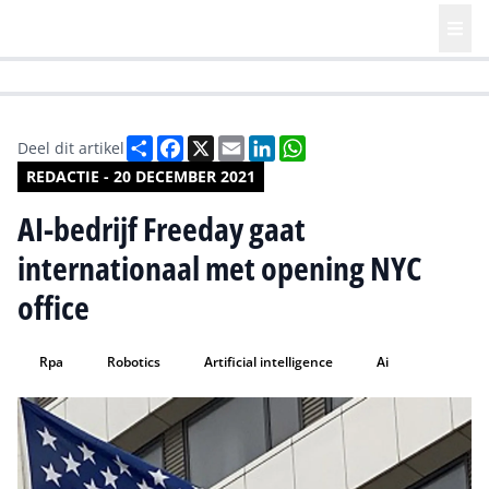
HR | Talent | Diversity
Future of Business Technology
Culture
Deel
Facebook
X
Email
LinkedIn
WhatsApp
Deel dit artikel
REDACTIE - 20 DECEMBER 2021
AI-bedrijf Freeday gaat
internationaal met opening NYC
office
Rpa
Robotics
Artificial intelligence
Ai