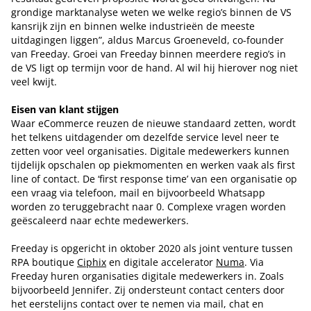
grondige marktanalyse weten we welke regio’s binnen de VS
kansrijk zijn en binnen welke industrieën de meeste
uitdagingen liggen”, aldus Marcus Groeneveld, co-founder
van Freeday. Groei van Freeday binnen meerdere regio’s in
de VS ligt op termijn voor de hand. Al wil hij hierover nog niet
veel kwijt.
Eisen van klant stijgen
Waar eCommerce reuzen de nieuwe standaard zetten, wordt
het telkens uitdagender om dezelfde service level neer te
zetten voor veel organisaties. Digitale medewerkers kunnen
tijdelijk opschalen op piekmomenten en werken vaak als first
line of contact. De ‘first response time’ van een organisatie op
een vraag via telefoon, mail en bijvoorbeeld Whatsapp
worden zo teruggebracht naar 0. Complexe vragen worden
geëscaleerd naar echte medewerkers.
Freeday is opgericht in oktober 2020 als joint venture tussen
RPA boutique
Ciphix
en digitale accelerator
Numa
. Via
Freeday huren organisaties digitale medewerkers in. Zoals
bijvoorbeeld Jennifer. Zij ondersteunt contact centers door
het eerstelijns contact over te nemen via mail, chat en