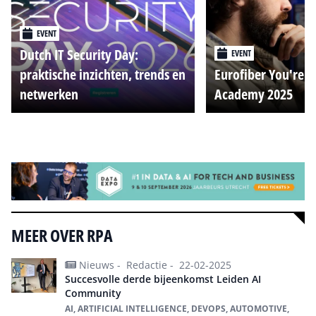
EVENT
Dutch IT Security Day:
EVENT
praktische inzichten, trends en
Eurofiber You're o
netwerken
Academy 2025
Alle events
MEER OVER RPA
Nieuws -
Redactie -
22-02-2025
Succesvolle derde bijeenkomst Leiden AI
Community
AI, ARTIFICIAL INTELLIGENCE, DEVOPS, AUTOMOTIVE,