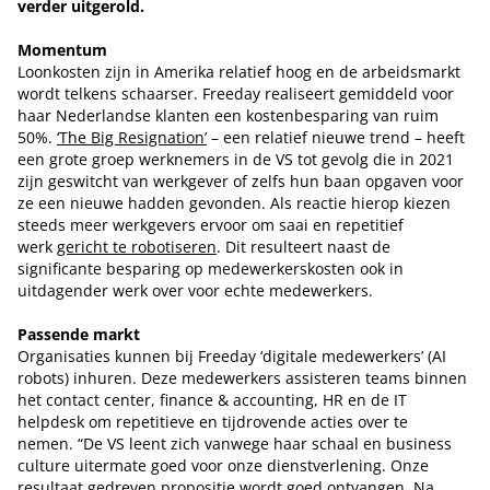
verder uitgerold.
Momentum
Loonkosten zijn in Amerika relatief hoog en de arbeidsmarkt
wordt telkens schaarser. Freeday realiseert gemiddeld voor
haar Nederlandse klanten een kostenbesparing van ruim
50%.
‘The Big Resignation’
– een relatief nieuwe trend – heeft
een grote groep werknemers in de VS tot gevolg die in 2021
zijn geswitcht van werkgever of zelfs hun baan opgaven voor
ze een nieuwe hadden gevonden. Als reactie hierop kiezen
steeds meer werkgevers ervoor om saai en repetitief
werk
gericht te robotiseren
. Dit resulteert naast de
significante besparing op medewerkerskosten ook in
uitdagender werk over voor echte medewerkers.
Passende markt
Organisaties kunnen bij Freeday ‘digitale medewerkers’ (AI
robots) inhuren. Deze medewerkers assisteren teams binnen
het contact center, finance & accounting, HR en de IT
helpdesk om repetitieve en tijdrovende acties over te
nemen. “De VS leent zich vanwege haar schaal en business
culture uitermate goed voor onze dienstverlening. Onze
resultaat gedreven propositie wordt goed ontvangen. Na