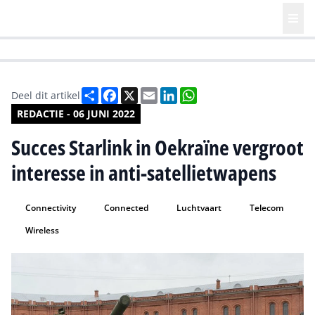
HR | Talent | Diversity
Future of Business Technology
Culture
Deel
Facebook
X
Email
LinkedIn
WhatsApp
Deel dit artikel
REDACTIE - 06 JUNI 2022
Succes Starlink in Oekraïne vergroot
interesse in anti-satellietwapens
Connectivity
Connected
Luchtvaart
Telecom
Wireless