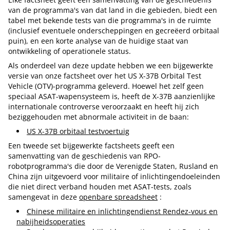
van de programma's van dat land in die gebieden, biedt een
tabel met bekende tests van die programma's in de ruimte
(inclusief eventuele onderscheppingen en gecreëerd orbitaal
puin), en een korte analyse van de huidige staat van
ontwikkeling of operationele status.
Als onderdeel van deze update hebben we een bijgewerkte
versie van onze factsheet over het US X-37B Orbital Test
Vehicle (OTV)-programma geleverd.
Hoewel het zelf geen
speciaal ASAT-wapensysteem is, heeft de X-37B aanzienlijke
internationale controverse veroorzaakt en heeft hij zich
beziggehouden met abnormale activiteit in de baan:
US X-37B orbitaal testvoertuig
Een tweede set bijgewerkte factsheets geeft een
samenvatting van de geschiedenis van RPO-
robotprogramma's die door de Verenigde Staten, Rusland en
China zijn uitgevoerd voor militaire of inlichtingendoeleinden
die niet direct verband houden met ASAT-tests, zoals
samengevat in deze
openbare spreadsheet
:
Chinese militaire en inlichtingendienst Rendez-vous en
nabijheidsoperaties