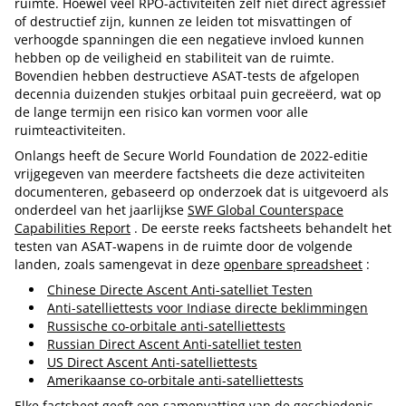
ruimte.
Hoewel veel RPO-activiteiten zelf niet direct agressief
of destructief zijn, kunnen ze leiden tot misvattingen of
verhoogde spanningen die een negatieve invloed kunnen
hebben op de veiligheid en stabiliteit van de ruimte.
Bovendien hebben destructieve ASAT-tests de afgelopen
decennia duizenden stukjes orbitaal puin gecreëerd, wat op
de lange termijn een risico kan vormen voor alle
ruimteactiviteiten.
Onlangs heeft de Secure World Foundation de 2022-editie
vrijgegeven van meerdere factsheets die deze activiteiten
documenteren, gebaseerd op onderzoek dat is uitgevoerd als
onderdeel van het jaarlijkse
SWF Global Counterspace
Capabilities Report
.
De eerste reeks factsheets behandelt het
testen van ASAT-wapens in de ruimte door de volgende
landen, zoals samengevat in deze
openbare spreadsheet
:
Chinese Directe Ascent Anti-satelliet Testen
Anti-satelliettests voor Indiase directe beklimmingen
Russische co-orbitale anti-satelliettests
Russian Direct Ascent Anti-satelliet testen
US Direct Ascent Anti-satelliettests
Amerikaanse co-orbitale anti-satelliettests
Elke factsheet geeft een samenvatting van de geschiedenis