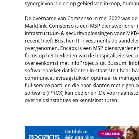
synergievoordelen op gebied van inkoop, human 
De overname van Comsenso in mei 2022 was de 
Marktlink. Comsenso is een MSP dienstverlener 
infrastructuur- & securityoplossingen voor MKB+
recent heeft Böschen IT Investments de aandelen
overgenomen. Encaps is een MSP dienstverlenend
focus op het bedienen van de hospitaliteitssecto
overeenkomst met InfoProjects uit Bussum. InfoP
softwarepakket dat klanten in staat stelt haar ha
communicatievraagstukken optimaal te managen
full-service partij en die haar klanten met eige
software (IPROX) kan bedienen. De voornaamste k
overheidsinstanties en kennisinstituten.
Tip de redactie