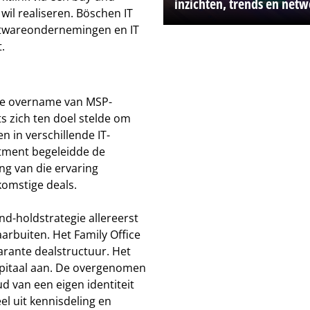
inzichten, trends en net
wil realiseren. Böschen IT
softwareondernemingen en IT
.
t de overname van MSP-
s zich ten doel stelde om
n in verschillende IT-
tment begeleidde de
ng van die ervaring
komstige deals.
nd-holdstrategie allereerst
arbuiten. Het Family Office
arante dealstructuur. Het
pitaal aan. De overgenomen
d van een eigen identiteit
l uit kennisdeling en