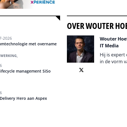
OVER WOUTER HO
7-2026
Wouter Hoef
tumtechnologie met overname
IT Media
Hij is expert
WERKING,
in de vorm v
6
-lifecycle management SiSo
Auteur pagi
6
 Delivery Hero aan Aspex