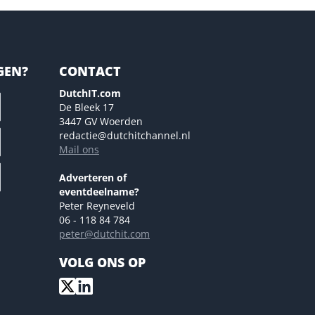
GEN?
CONTACT
DutchIT.com
De Bleek 17
3447 GV Woerden
redactie@dutchitchannel.nl
Mail ons
Adverteren of
eventdeelname?
Peter Reyneveld
06 - 118 84 784
peter@dutchit.com
VOLG ONS OP