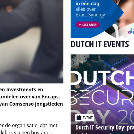
DUTCH IT EVENTS
en Investments en
andelen over van Encaps.
 van Comsenso jongstleden
EVENT
or de organisatie, dat met
Dutch IT Security Day: pr
ktlink via een buy-and-