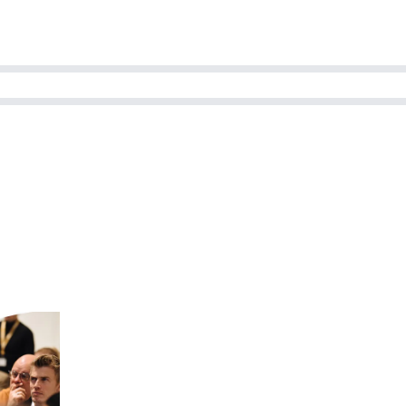
ns team
Magazines
Dutch IT Channel
ability | Green IT