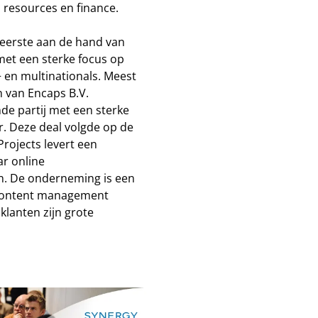
resources en finance.
eerste aan de hand van
met een sterke focus op
 en multinationals. Meest
 van Encaps B.V.
e partij met een sterke
r. Deze deal volgde op de
rojects levert een
ar online
. De onderneming is een
n content management
lanten zijn grote