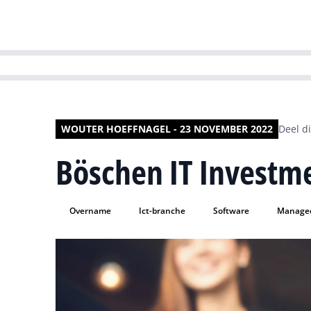
HR | Talent | Di
WOUTER HOEFFNAGEL - 23 NOVEMBER 2022
Deel di
Böschen IT Investm
Overname
Ict-branche
Software
Managed