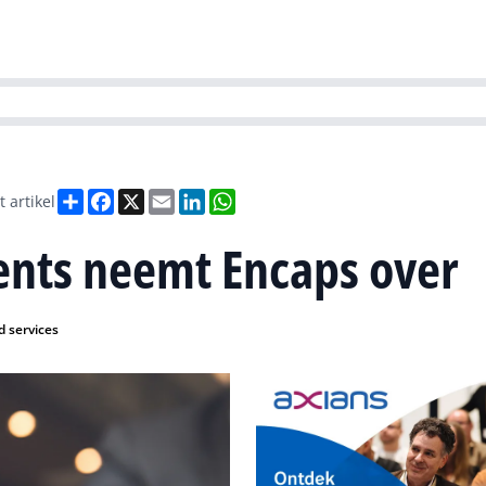
Partners
Evenementen
Agenda
O
versity
Future of Business Technology
Culture & Leadership
Sustain
Deel
Facebook
X
Email
LinkedIn
WhatsApp
t artikel
ents neemt Encaps over
 services