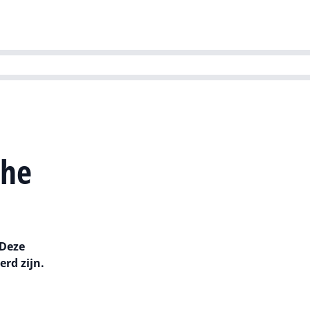
ns team
Magazines
Dutch IT Channel
ability | Green IT
che
 Deze
rd zijn.