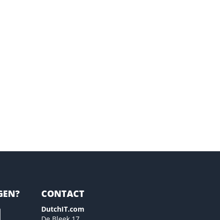
GEN?
CONTACT
DutchIT.com
De Bleek 17