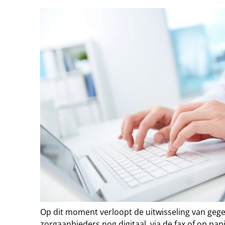
Op dit moment verloopt de uitwisseling van geg
zorgaanbieders nog digitaal, via de fax of op pap