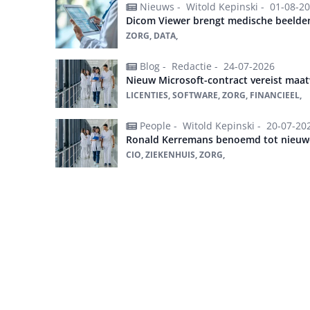
Nieuws -
Witold Kepinski -
01-08-2
Dicom Viewer brengt medische beelden
ZORG, DATA,
Blog -
Redactie -
24-07-2026
Nieuw Microsoft-contract vereist maa
LICENTIES, SOFTWARE, ZORG, FINANCIEEL,
People -
Witold Kepinski -
20-07-20
Ronald Kerremans benoemd tot nieu
CIO, ZIEKENHUIS, ZORG,
Alles over Zorg