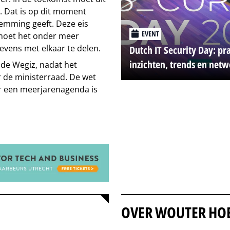
t. Dat is op dit moment
temming geeft. Deze eis
EVENT
 moet het onder meer
vens met elkaar te delen.
Dutch IT Security Day: pr
inzichten, trends en net
 de Wegiz, nadat het
 de ministerraad. De wet
or een meerjarenagenda is
OVER WOUTER HO