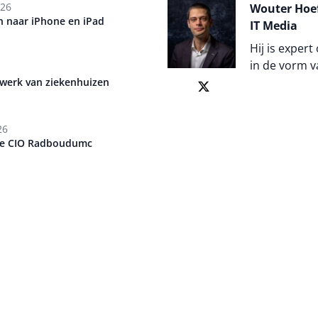
026
Wouter Hoef
 naar iPhone en iPad
IT Media
Hij is expert
in de vorm v
twerk van ziekenhuizen
Auteur pagi
26
we CIO Radboudumc