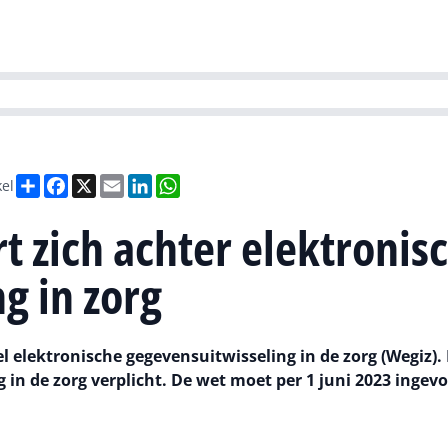
Partners
Evenementen
Agenda
O
versity
Future of Business Technology
Culture & Leadership
Sustain
Deel
Facebook
X
Email
LinkedIn
WhatsApp
kel
t zich achter elektronis
g in zorg
 elektronische gegevensuitwisseling in de zorg (Wegiz).
n de zorg verplicht. De wet moet per 1 juni 2023 ingevoe