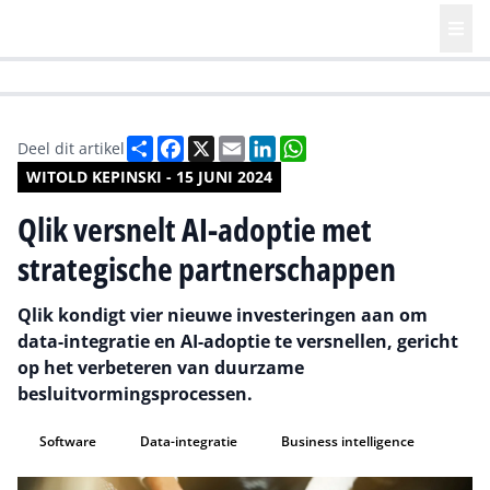
HR | Talent | Diversity
Future of Business Technology
Culture
Deel
Facebook
X
Email
LinkedIn
WhatsApp
Deel dit artikel
WITOLD KEPINSKI - 15 JUNI 2024
Qlik versnelt AI-adoptie met
strategische partnerschappen
Qlik kondigt vier nieuwe investeringen aan om
data-integratie en AI-adoptie te versnellen, gericht
op het verbeteren van duurzame
besluitvormingsprocessen.
Software
Data-integratie
Business intelligence