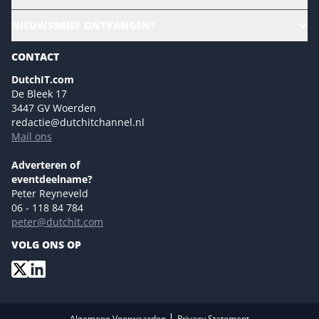
Culture & leadership
Alle evenementen
NIEUWSBRIEF ONTVANGEN?
Future of Business Technology
Magazines
Sustainability | Green IT
CONTACT
Marketing- en contentmogelijkheden 2026
Events- en sponsormogelijkheden 2026
DutchIT.com
De Bleek 17
Ons team
3447 GV Woerden
Colofon
redactie@dutchitchannel.nl
Mail ons
Tip de redactie
Versturen
Adverteren of
eventdeelname?
Peter Reyneveld
06 - 118 84 784
peter@dutchit.com
VOLG ONS OP
|
Algemene Voorwaarden
Privacy Statement