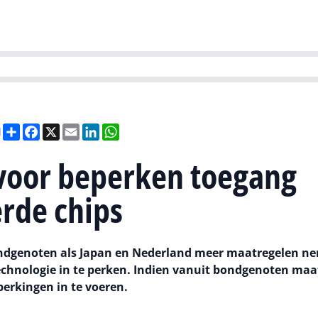
Partners
Evenementen
Agenda
O
versity
Future of Business Technology
Culture & Leadership
Sustain
Deel
Facebook
X
Email
LinkedIn
WhatsApp
l
voor beperken toegang
rde chips
ondgenoten als Japan en Nederland meer maatregelen 
echnologie in te perken. Indien vanuit bondgenoten maa
perkingen in te voeren.