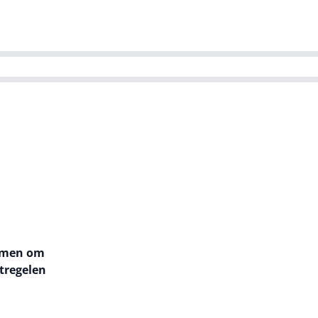
ns team
Magazines
Dutch IT Channel
ability | Green IT
nemen om
tregelen