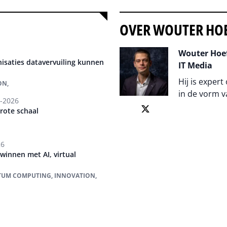
OVER WOUTER HO
Wouter Hoef
isaties datavervuiling kunnen
IT Media
Hij is expert
ON,
in de vorm v
-2026
rote schaal
Auteur pagi
26
 winnen met AI, virtual
ANTUM COMPUTING, INNOVATION,