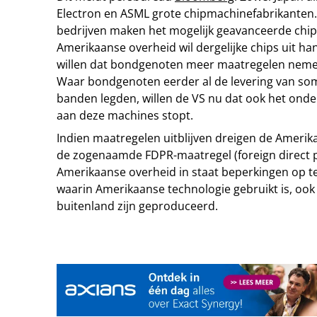
Electron en ASML grote chipmachinefabrikanten
bedrijven maken het mogelijk geavanceerde chip
Amerikaanse overheid wil dergelijke chips uit h
willen dat bondgenoten meer maatregelen nemen 
Waar bondgenoten eerder al de levering van s
banden legden, willen de VS nu dat ook het ond
aan deze machines stopt.
Indien maatregelen uitblijven dreigen de Ameri
de zogenaamde FDPR-maatregel (foreign direct pr
Amerikaanse overheid in staat beperkingen op te
waarin Amerikaanse technologie gebruikt is, ook 
buitenland zijn geproduceerd.
Tip de redactie