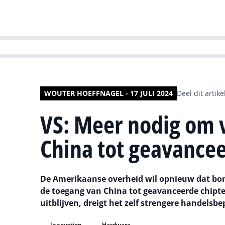
HR | Talent | Di
WOUTER HOEFFNAGEL - 17 JULI 2024
Deel dit artike
VS: Meer nodig om 
China tot geavancee
De Amerikaanse overheid wil opnieuw dat b
de toegang van China tot geavanceerde chipt
uitblijven, dreigt het zelf strengere handelsbe
Innovation
Hardware