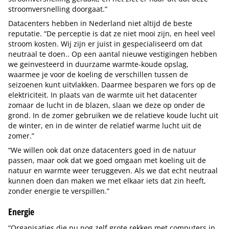
stroomversnelling doorgaat.”
Datacenters hebben in Nederland niet altijd de beste
reputatie. “De perceptie is dat ze niet mooi zijn, en heel veel
stroom kosten. Wij zijn er juist in gespecialiseerd om dat
neutraal te doen.. Op een aantal nieuwe vestigingen hebben
we geinvesteerd in duurzame warmte-koude opslag,
waarmee je voor de koeling de verschillen tussen de
seizoenen kunt uitvlakken. Daarmee besparen we fors op de
elektriciteit. In plaats van de warmte uit het datacenter
zomaar de lucht in de blazen, slaan we deze op onder de
grond. In de zomer gebruiken we de relatieve koude lucht uit
de winter, en in de winter de relatief warme lucht uit de
zomer.”
“We willen ook dat onze datacenters goed in de natuur
passen, maar ook dat we goed omgaan met koeling uit de
natuur en warmte weer teruggeven. Als we dat echt neutraal
kunnen doen dan maken we met elkaar iets dat zin heeft,
zonder energie te verspillen.”
Energie
“Organisaties die nu nog zelf grote rekken met computers in