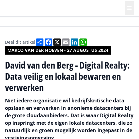
HR | Talent | Diversity
Future of Business Technology
Culture
Deel
Facebook
X
Email
LinkedIn
WhatsApp
Deel dit artikel
MARCO VAN DER HOEVEN - 27 AUGUSTUS 2024
David van den Berg - Digital Realty:
Data veilig en lokaal bewaren en
verwerken
Niet iedere organisatie wil bedrijfskritische data
opslaan en verwerken in anonieme datacenters bij
de grote cloudaanbieders. Dat is waar Digital Realty
op inspringt met de eigen lokale datacenters, die zo
natuurlijk en groen mogelijk worden ingepast in de
vestigingsomgeving.