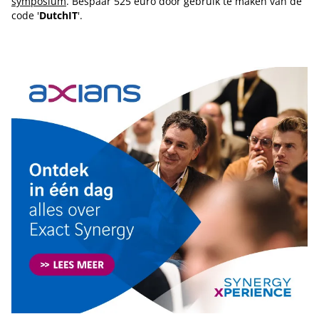
symposium
. Bespaar 525 euro door gebruik te maken van de
code '
DutchIT
'.
Tip de redactie