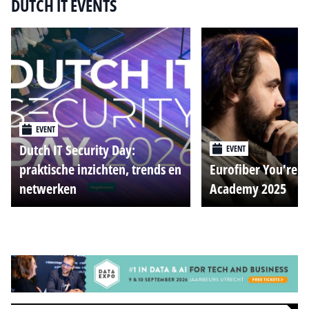
DUTCH IT EVENTS
EVENT
Dutch IT Security Day:
EVENT
praktische inzichten, trends en
Eurofiber You're o
netwerken
Academy 2025
Alle events