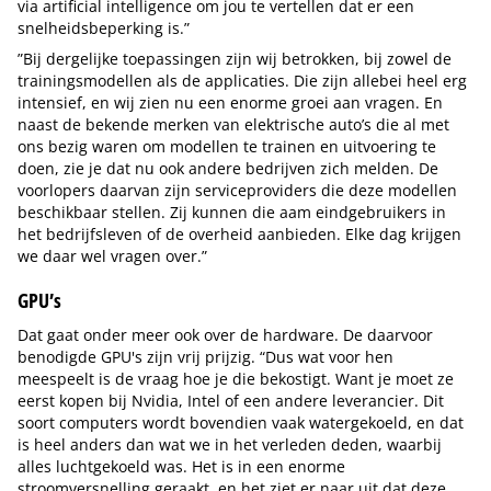
via artificial intelligence om jou te vertellen dat er een
snelheidsbeperking is.”
”Bij dergelijke toepassingen zijn wij betrokken, bij zowel de
trainingsmodellen als de applicaties. Die zijn allebei heel erg
intensief, en wij zien nu een enorme groei aan vragen. En
naast de bekende merken van elektrische auto’s die al met
ons bezig waren om modellen te trainen en uitvoering te
doen, zie je dat nu ook andere bedrijven zich melden. De
voorlopers daarvan zijn serviceproviders die deze modellen
beschikbaar stellen. Zij kunnen die aam eindgebruikers in
het bedrijfsleven of de overheid aanbieden. Elke dag krijgen
we daar wel vragen over.”
GPU’s
Dat gaat onder meer ook over de hardware. De daarvoor
benodigde GPU's zijn vrij prijzig. “Dus wat voor hen
meespeelt is de vraag hoe je die bekostigt. Want je moet ze
eerst kopen bij Nvidia, Intel of een andere leverancier. Dit
soort computers wordt bovendien vaak watergekoeld, en dat
is heel anders dan wat we in het verleden deden, waarbij
alles luchtgekoeld was. Het is in een enorme
stroomversnelling geraakt, en het ziet er naar uit dat deze