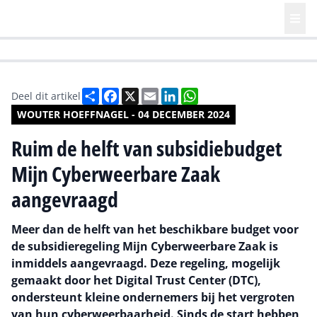
HR | Talent | Diversity
Future of Business Technology
Culture
Deel
Facebook
X
Email
LinkedIn
WhatsApp
Deel dit artikel
WOUTER HOEFFNAGEL - 04 DECEMBER 2024
Ruim de helft van subsidiebudget
Mijn Cyberweerbare Zaak
aangevraagd
Meer dan de helft van het beschikbare budget voor
de subsidieregeling Mijn Cyberweerbare Zaak is
inmiddels aangevraagd. Deze regeling, mogelijk
gemaakt door het Digital Trust Center (DTC),
ondersteunt kleine ondernemers bij het vergroten
van hun cyberweerbaarheid. Sinds de start hebben