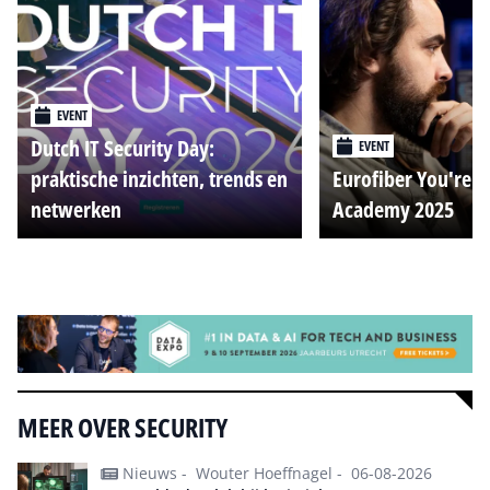
EVENT
Dutch IT Security Day:
EVENT
praktische inzichten, trends en
Eurofiber You're o
netwerken
Academy 2025
Alle events
MEER OVER SECURITY
Nieuws -
Wouter Hoeffnagel -
06-08-2026