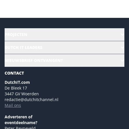
Versturen
PROJECTEN
HR | Talent | Diversity
DUTCH IT LEADERS
Culture & leadership
Alle evenementen
NIEUWSBRIEF ONTVANGEN?
Future of Business Technology
Magazines
Sustainability | Green IT
CONTACT
Marketing- en contentmogelijkheden 2026
Events- en sponsormogelijkheden 2026
DutchIT.com
De Bleek 17
Ons team
3447 GV Woerden
Colofon
redactie@dutchitchannel.nl
Mail ons
Tip de redactie
Versturen
Adverteren of
eventdeelname?
Peter Reyneveld