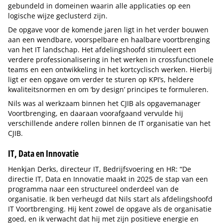
gebundeld in domeinen waarin alle applicaties op een
logische wijze geclusterd zijn.
De opgave voor de komende jaren ligt in het verder bouwen
aan een wendbare, voorspelbare en haalbare voortbrenging
van het IT landschap. Het afdelingshoofd stimuleert een
verdere professionalisering in het werken in crossfunctionele
teams en een ontwikkeling in het kortcyclisch werken. Hierbij
ligt er een opgave om verder te sturen op KPI’s, heldere
kwaliteitsnormen en om ‘by design’ principes te formuleren.
Nils was al werkzaam binnen het CJIB als opgavemanager
Voortbrenging, en daaraan voorafgaand vervulde hij
verschillende andere rollen binnen de IT organisatie van het
CJIB.
IT, Data en Innovatie
Henkjan Derks, directeur IT, Bedrijfsvoering en HR: “De
directie IT, Data en Innovatie maakt in 2025 de stap van een
programma naar een structureel onderdeel van de
organisatie. Ik ben verheugd dat Nils start als afdelingshoofd
IT Voortbrenging. Hij kent zowel de opgave als de organisatie
goed, en ik verwacht dat hij met zijn positieve energie en