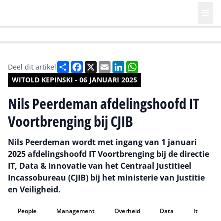
HR | Talent | Diversity
Future of Business Technology
Culture
Deel
Facebook
X
Email
LinkedIn
WhatsApp
Deel dit artikel
WITOLD KEPINSKI - 06 JANUARI 2025
Nils Peerdeman afdelingshoofd IT
Voortbrenging bij CJIB
Nils Peerdeman wordt met ingang van 1 januari
2025 afdelingshoofd IT Voortbrenging bij de directie
IT, Data & Innovatie van het Centraal Justitieel
Incassobureau (CJIB) bij het ministerie van Justitie
en Veiligheid.
People
Management
Overheid
Data
It