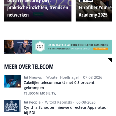
Dutch IT Security Day:
praktische inzichten, trends en
Eurofiber You're o
netwerken
Academy 2025
Alle events
MEER OVER TELECOM
Nieuws -
Wouter Hoeffnagel -
07-08-2026
Zakelijke telecommarkt met 0,5 procent
gekrompen
TELECOM, MOBILITY,
People -
Witold Kepinski -
06-08-2026
Cynthia Schouten nieuwe directeur Apparatuur
bij RDI