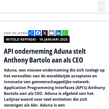
HR | Talent | Diversity
Future of Business Technology
Culture
Deel
Facebook
X
Email
LinkedIn
WhatsApp
Deel dit artikel
WITOLD KEPINSKI - 10 JANUARI 2025
API onderneming Aduna stelt
Anthony Bartolo aan als CEO
Aduna, een nieuwe onderneming die zich toelegt op
het versnellen van de wereldwijde acceptatie en
innovatie van gemeenschappelijke netwerk-
Application Programming Interfaces (API's) Anthony
Bartolo aan als CEO. Aduna is afgeleid van het
Latijnse woord voor veel entiteiten die zich
verenigen als één. Aduna is een