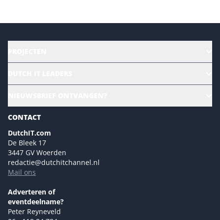
PROJECTEN
HR | Talent | Diversity
DUTCH IT LEADERS
Culture & leadership
Alle evenementen
NIEUWSBRIEF ONTVANGEN?
Future of Business Technology
Magazines
Sustainability | Green IT
CONTACT
Marketing- en contentmogelijkheden 2026
Events- en sponsormogelijkheden 2026
DutchIT.com
De Bleek 17
Ons team
3447 GV Woerden
Colofon
redactie@dutchitchannel.nl
Mail ons
Tip de redactie
Versturen
Adverteren of
eventdeelname?
Peter Reyneveld