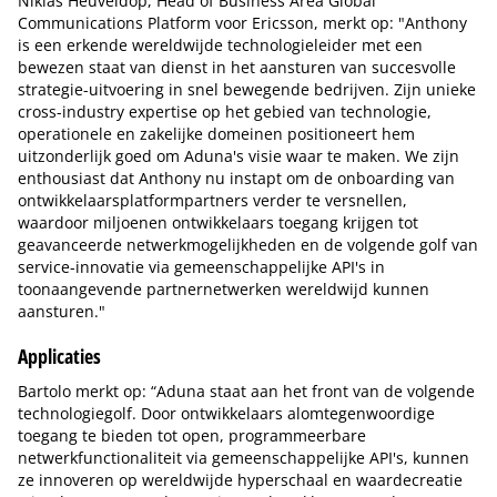
Niklas Heuveldop, Head of Business Area Global
Communications Platform voor Ericsson, merkt op: "Anthony
is een erkende wereldwijde technologieleider met een
bewezen staat van dienst in het aansturen van succesvolle
strategie-uitvoering in snel bewegende bedrijven. Zijn unieke
cross-industry expertise op het gebied van technologie,
operationele en zakelijke domeinen positioneert hem
uitzonderlijk goed om Aduna's visie waar te maken. We zijn
enthousiast dat Anthony nu instapt om de onboarding van
ontwikkelaarsplatformpartners verder te versnellen,
waardoor miljoenen ontwikkelaars toegang krijgen tot
geavanceerde netwerkmogelijkheden en de volgende golf van
service-innovatie via gemeenschappelijke API's in
toonaangevende partnernetwerken wereldwijd kunnen
aansturen."
Applicaties
Bartolo merkt op: “Aduna staat aan het front van de volgende
technologiegolf. Door ontwikkelaars alomtegenwoordige
toegang te bieden tot open, programmeerbare
netwerkfunctionaliteit via gemeenschappelijke API's, kunnen
ze innoveren op wereldwijde hyperschaal en waardecreatie