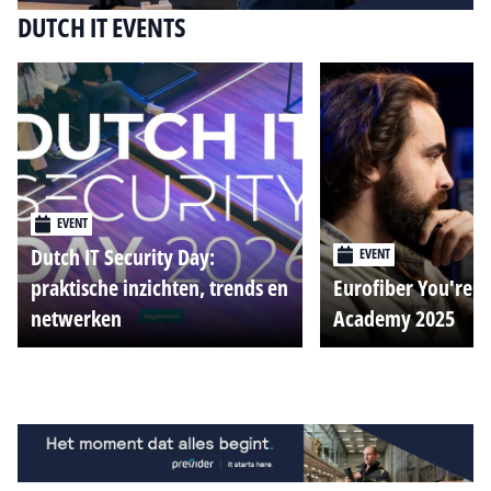
DUTCH IT EVENTS
EVENT
Dutch IT Security Day:
EVENT
praktische inzichten, trends en
Eurofiber You're o
netwerken
Academy 2025
Alle events