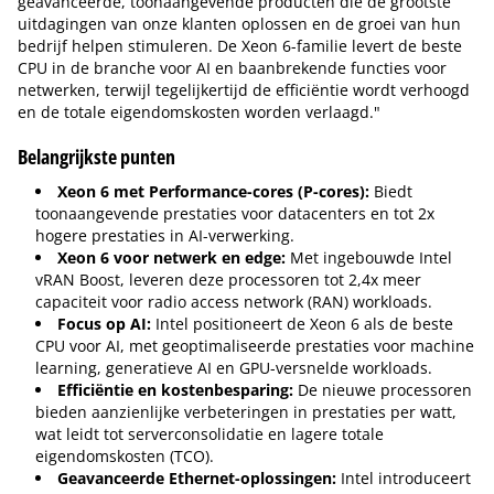
geavanceerde, toonaangevende producten die de grootste
uitdagingen van onze klanten oplossen en de groei van hun
bedrijf helpen stimuleren. De Xeon 6-familie levert de beste
CPU in de branche voor AI en baanbrekende functies voor
netwerken, terwijl tegelijkertijd de efficiëntie wordt verhoogd
en de totale eigendomskosten worden verlaagd."
Belangrijkste punten
Xeon 6 met Performance-cores (P-cores):
Biedt
toonaangevende prestaties voor datacenters en tot 2x
hogere prestaties in AI-verwerking.
Xeon 6 voor netwerk en edge:
Met ingebouwde Intel
vRAN Boost, leveren deze processoren tot 2,4x meer
capaciteit voor radio access network (RAN) workloads.
Focus op AI:
Intel positioneert de Xeon 6 als de beste
CPU voor AI, met geoptimaliseerde prestaties voor machine
learning, generatieve AI en GPU-versnelde workloads.
Efficiëntie en kostenbesparing:
De nieuwe processoren
bieden aanzienlijke verbeteringen in prestaties per watt,
wat leidt tot serverconsolidatie en lagere totale
eigendomskosten (TCO).
Geavanceerde Ethernet-oplossingen:
Intel introduceert