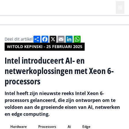
HR | Talent | Diversity
Future of Business Technology
Culture
Deel
Facebook
X
Email
LinkedIn
WhatsApp
Deel dit artikel
WITOLD KEPINSKI - 25 FEBRUARI 2025
Intel introduceert AI- en
netwerkoplossingen met Xeon 6-
processors
Intel heeft zijn nieuwste reeks Intel Xeon 6-
processors gelanceerd, die zijn ontworpen om te
voldoen aan de groeiende eisen van AI, netwerken
en edge computing.
Hardware
Processors
Ai
Edge