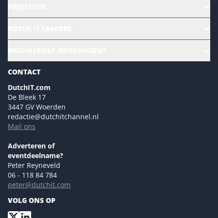
PROJECTEN
HR | Talent | Diversity
DUTCH IT LEADERS
Culture & leadership
Alle evenementen
NIEUWSBRIEF ONTVANGEN?
Future of Business Technology
Magazines
Sustainability | Green IT
CONTACT
Marketing- en contentmogelijkheden 2026
Events- en sponsormogelijkheden 2026
DutchIT.com
De Bleek 17
Ons team
3447 GV Woerden
Colofon
redactie@dutchitchannel.nl
Mail ons
Tip de redactie
Versturen
Adverteren of
eventdeelname?
Peter Reyneveld
06 - 118 84 784
peter@dutchit.com
VOLG ONS OP