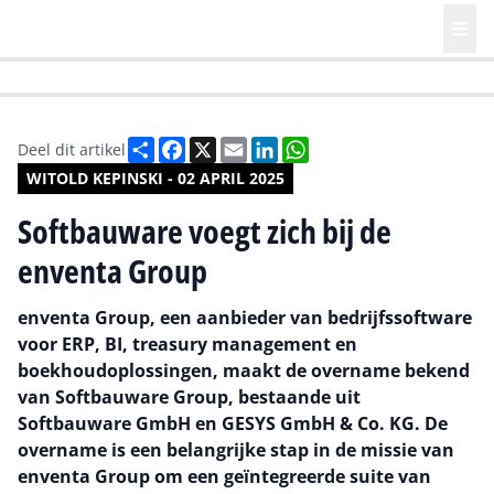
HR | Talent | Diversity
Future of Business Technology
Culture
Deel
Facebook
X
Email
LinkedIn
WhatsApp
Deel dit artikel
WITOLD KEPINSKI - 02 APRIL 2025
Softbauware voegt zich bij de
enventa Group
enventa Group, een aanbieder van bedrijfssoftware
voor ERP, BI, treasury management en
boekhoudoplossingen, maakt de overname bekend
van Softbauware Group, bestaande uit
Softbauware GmbH en GESYS GmbH & Co. KG. De
overname is een belangrijke stap in de missie van
enventa Group om een geïntegreerde suite van