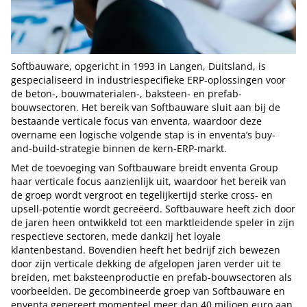
Softbauware, opgericht in 1993 in Langen, Duitsland, is
gespecialiseerd in industriespecifieke ERP-oplossingen voor
de beton-, bouwmaterialen-, baksteen- en prefab-
bouwsectoren. Het bereik van Softbauware sluit aan bij de
bestaande verticale focus van enventa, waardoor deze
overname een logische volgende stap is in enventa’s buy-
and-build-strategie binnen de kern-ERP-markt.
Met de toevoeging van Softbauware breidt enventa Group
haar verticale focus aanzienlijk uit, waardoor het bereik van
de groep wordt vergroot en tegelijkertijd sterke cross- en
upsell-potentie wordt gecreëerd. Softbauware heeft zich door
de jaren heen ontwikkeld tot een marktleidende speler in zijn
respectieve sectoren, mede dankzij het loyale
klantenbestand. Bovendien heeft het bedrijf zich bewezen
door zijn verticale dekking de afgelopen jaren verder uit te
breiden, met baksteenproductie en prefab-bouwsectoren als
voorbeelden. De gecombineerde groep van Softbauware en
enventa genereert momenteel meer dan 40 miljoen euro aan