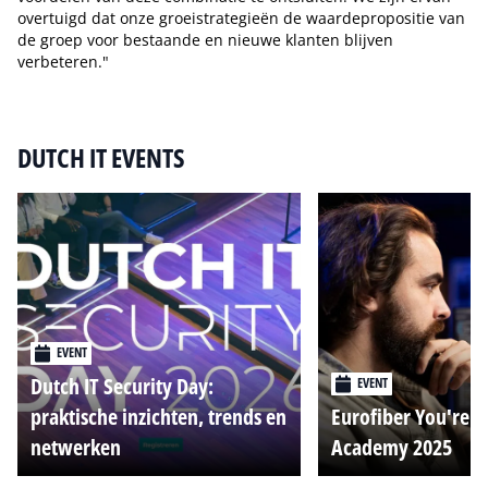
overtuigd dat onze groeistrategieën de waardepropositie van
de groep voor bestaande en nieuwe klanten blijven
verbeteren."
Tip de redactie
DUTCH IT EVENTS
EVENT
Dutch IT Security Day:
EVENT
praktische inzichten, trends en
Eurofiber You're o
netwerken
Academy 2025