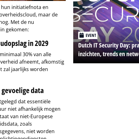
hun initiatiefnota en
 overheidscloud, maar de
nog. Met de nu
 in gekomen:
EVENT
udopslag in 2029
Dutch IT Security Day: pr
inzichten, trends en net
 minimaal 30% van alle
overheid afneemt, afkomstig
 zal jaarlijks worden
 gevoelige data
tgelegd dat essentiële
uur niet afhankelijk mogen
staat van niet-Europese
dsdata, zoals
nsgegevens, niet worden
nlichtingendiensten