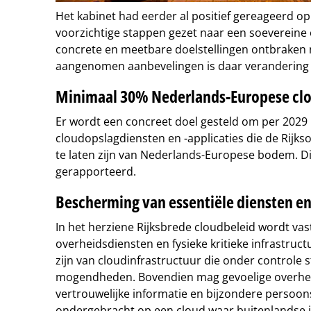
Het kabinet had eerder al positief gereageerd op 
voorzichtige stappen gezet naar een soevereine
concrete en meetbare doelstellingen ontbraken 
aangenomen aanbevelingen is daar verandering
Minimaal 30% Nederlands-Europese clo
Er wordt een concreet doel gesteld om per 2029
cloudopslagdiensten en -applicaties die de Rijks
te laten zijn van Nederlands-Europese bodem. Dit
gerapporteerd.
Bescherming van essentiële diensten en
In het herziene Rijksbrede cloudbeleid wordt vas
overheidsdiensten en fysieke kritieke infrastruct
zijn van cloudinfrastructuur die onder controle 
mogendheden. Bovendien mag gevoelige overhei
vertrouwelijke informatie en bijzondere persoo
ondergebracht op een cloud waar buitenlandse i