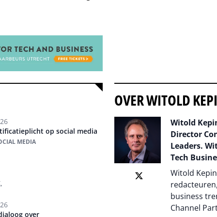
OVER WITOLD KEP
026
Witold Kepin
ificatieplicht op social media
Director Co
SOCIAL MEDIA
Leaders. Wit
Tech Busine
Witold Kepin
,
redacteuren,
business tre
026
Channel Par
dialoog over