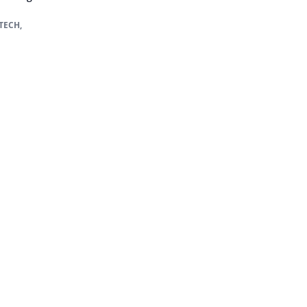
Auteur pagi
TECH,