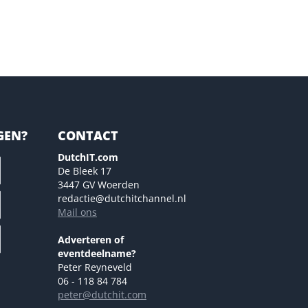
GEN?
CONTACT
DutchIT.com
De Bleek 17
3447 GV Woerden
redactie@dutchitchannel.nl
Mail ons
Adverteren of
eventdeelname?
Peter Reyneveld
06 - 118 84 784
peter@dutchit.com