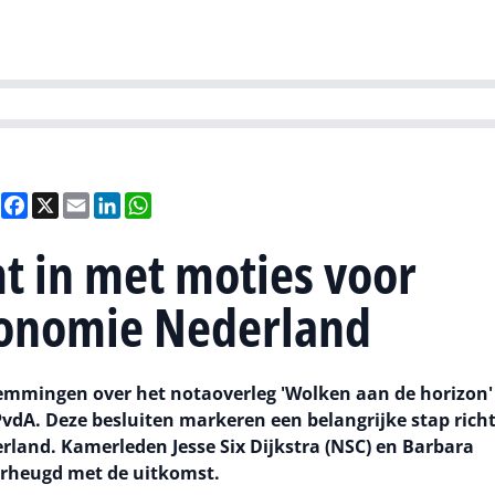
Partners
Evenementen
Agenda
O
versity
Future of Business Technology
Culture & Leadership
Sustain
Deel
Facebook
X
Email
LinkedIn
WhatsApp
 in met moties voor
utonomie Nederland
emmingen over het notaoverleg 'Wolken aan de horizon'
A. Deze besluiten markeren een belangrijke stap richt
rland. Kamerleden Jesse Six Dijkstra (NSC) en Barbara
rheugd met de uitkomst.