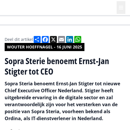
HR | Talent | Diversity
Future of Business Technology
Culture
Deel
Facebook
X
Email
LinkedIn
WhatsApp
Deel dit artikel
WOUTER HOEFFNAGEL - 16 JUNI 2025
Sopra Sterie benoemt Ernst-Jan
Stigter tot CEO
Sopra Steria benoemt Ernst-Jan Stigter tot nieuwe
Chief Executive Officer Nederland. Stigter heeft
uitgebreide ervaring in de digitale sector en zal
verantwoordelijk zijn voor het versterken van de
positie van Sopra Steria, voorheen bekend als
Ordina, als IT-dienstverlener in Nederland.