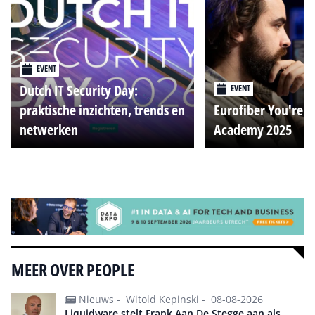
EVENT
Dutch IT Security Day:
EVENT
praktische inzichten, trends en
Eurofiber You're o
netwerken
Academy 2025
Alle events
MEER OVER PEOPLE
Nieuws -
Witold Kepinski -
08-08-2026
Liquidware stelt Frank Aan De Stegge aan als