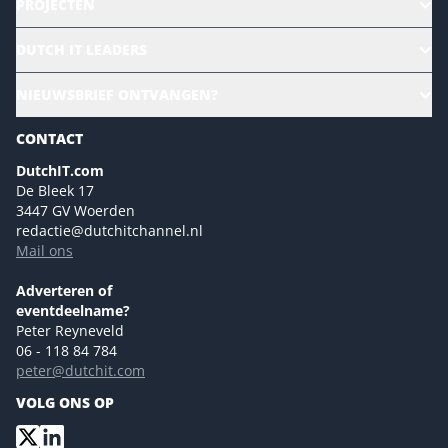
PROJECTEN
HR | Talent | Diversity
DUTCH IT LEADERS
Culture & leadership
Alle evenementen
NIEUWSBRIEF ONTVANGEN?
Future of Business Technology
Magazines
Sustainability | Green IT
CONTACT
Marketing- en contentmogelijkheden 2026
Events- en sponsormogelijkheden 2026
DutchIT.com
De Bleek 17
Ons team
3447 GV Woerden
Colofon
redactie@dutchitchannel.nl
Mail ons
Tip de redactie
Versturen
Adverteren of
eventdeelname?
Peter Reyneveld
06 - 118 84 784
peter@dutchit.com
VOLG ONS OP