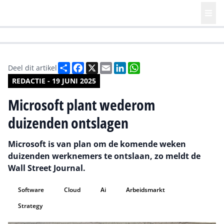
HR | Talent | Diversity
Future of Business Technology
Culture
Deel
Facebook
X
Email
LinkedIn
WhatsApp
Deel dit artikel
REDACTIE - 19 JUNI 2025
Microsoft plant wederom
duizenden ontslagen
Microsoft is van plan om de komende weken
duizenden werknemers te ontslaan, zo meldt de
Wall Street Journal.
Software
Cloud
Ai
Arbeidsmarkt
Strategy