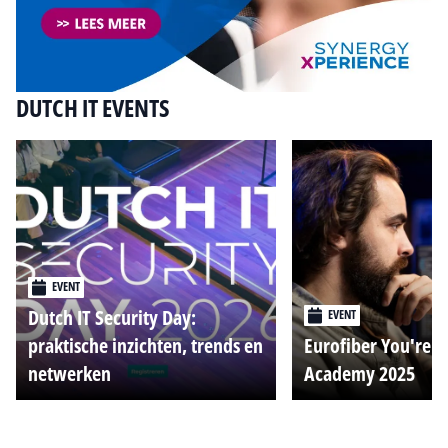
DUTCH IT EVENTS
EVENT
Dutch IT Security Day:
EVENT
praktische inzichten, trends en
Eurofiber You're o
netwerken
Academy 2025
Alle events