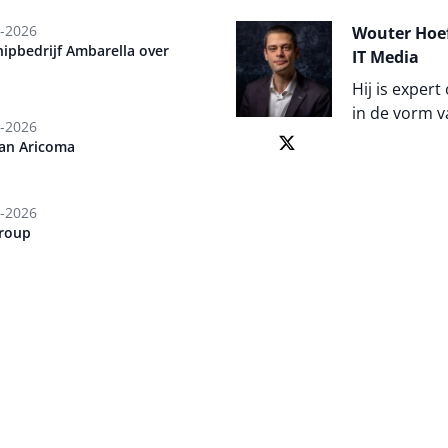
-2026
Wouter Hoef
ipbedrijf Ambarella over
IT Media
Hij is expert
in de vorm v
-2026
van Aricoma
Auteur pagi
-2026
Group