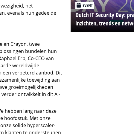
EVENT
wezigheid, het
en, evenals hun gedeelde
Dutch IT Security Day: pr
inzichten, trends en net
ne en Crayon, twee
oplossingen bundelen hun
Raphael Erb, Co-CEO van
arde wereldwijde
n een verbeterd aanbod. Dit
gezamenlijke toewijding aan
euwe groeimogelijkheden
erder ontwikkelt in dit AI-
We hebben lang naar deze
uwe hoofdstuk. Met onze
 onze solide hyperscaler-
om klanten te ondersteunen