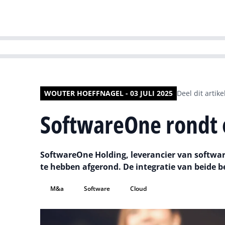
HR | Talent | Di
WOUTER HOEFFNAGEL - 03 JULI 2025
Deel dit artike
SoftwareOne rondt 
SoftwareOne Holding, leverancier van softwa
te hebben afgerond. De integratie van beide bed
M&a
Software
Cloud