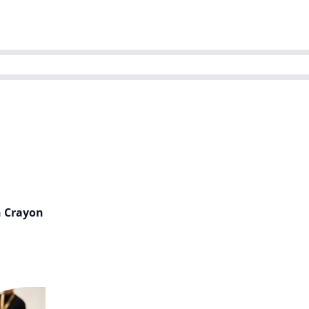
ns team
Magazines
Dutch IT Channel
ability | Green IT
n Crayon