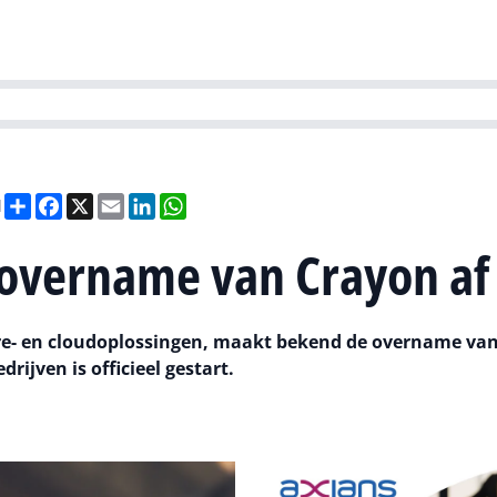
Partners
Evenementen
Agenda
O
versity
Future of Business Technology
Culture & Leadership
Sustain
Deel
Facebook
X
Email
LinkedIn
WhatsApp
l
overname van Crayon af
re- en cloudoplossingen, maakt bekend de overname va
rijven is officieel gestart.