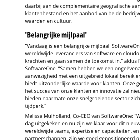
daarbij aan de complementaire geografische aan
klantenbestand en het aanbod van beide bedrijv
waarden en cultuur.
'Belangrijke mijlpaal'
“Vandaag is een belangrijke mijlpaal. SoftwareO
wereldwijde leveranciers van software en cloud
krachten en gaan samen de toekomst in,” aldus 
SoftwareOne. “Samen hebben we een ongeëvena
aanwezigheid met een uitgebreid lokaal bereik e
biedt uitzonderlijke waarde voor klanten. Onze 
het succes van onze klanten en innovatie zal ni
bieden naarmate onze snelgroeiende sector zich v
tijdperk.”
Melissa Mulholland, Co-CEO van SoftwareOne: “
dag uitgekeken en nu zijn we klaar voor dit nie
wereldwijde teams, expertise en capaciteiten, en
partnerschappen, zijn we goed gepositioneerd 