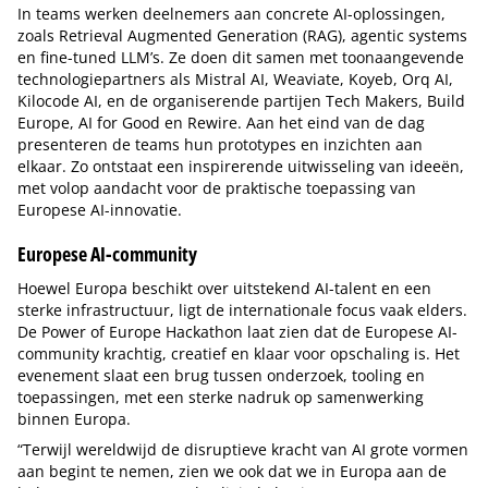
In teams werken deelnemers aan concrete AI-oplossingen,
zoals Retrieval Augmented Generation (RAG), agentic systems
en fine-tuned LLM’s. Ze doen dit samen met toonaangevende
technologiepartners als Mistral AI, Weaviate, Koyeb, Orq AI,
Kilocode AI, en de organiserende partijen Tech Makers, Build
Europe, AI for Good en Rewire. Aan het eind van de dag
presenteren de teams hun prototypes en inzichten aan
elkaar. Zo ontstaat een inspirerende uitwisseling van ideeën,
met volop aandacht voor de praktische toepassing van
Europese AI-innovatie.
Europese AI-community
Hoewel Europa beschikt over uitstekend AI-talent en een
sterke infrastructuur, ligt de internationale focus vaak elders.
De Power of Europe Hackathon laat zien dat de Europese AI-
community krachtig, creatief en klaar voor opschaling is. Het
evenement slaat een brug tussen onderzoek, tooling en
toepassingen, met een sterke nadruk op samenwerking
binnen Europa.
“Terwijl wereldwijd de disruptieve kracht van AI grote vormen
aan begint te nemen, zien we ook dat we in Europa aan de