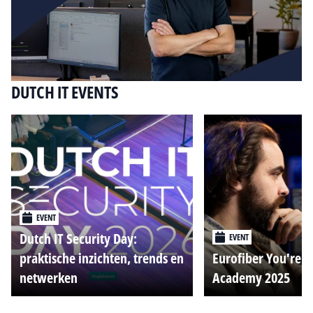
DUTCH IT EVENTS
EVENT
Dutch IT Security Day:
EVENT
praktische inzichten, trends en
Eurofiber You're o
netwerken
Academy 2025