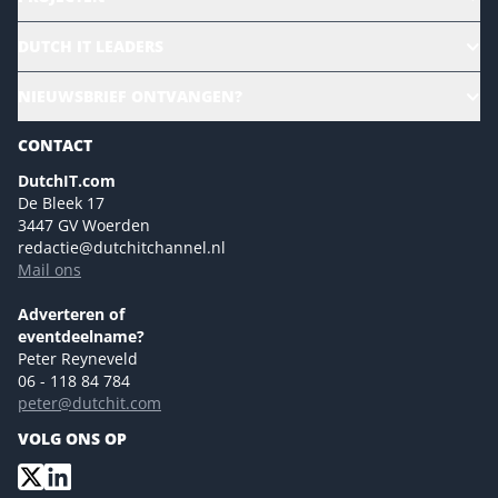
HR | Talent | Diversity
DUTCH IT LEADERS
Culture & leadership
Alle evenementen
NIEUWSBRIEF ONTVANGEN?
Future of Business Technology
Magazines
Sustainability | Green IT
CONTACT
Marketing- en contentmogelijkheden 2026
Events- en sponsormogelijkheden 2026
DutchIT.com
De Bleek 17
Ons team
3447 GV Woerden
Colofon
redactie@dutchitchannel.nl
Mail ons
Tip de redactie
Versturen
Adverteren of
eventdeelname?
Peter Reyneveld
06 - 118 84 784
peter@dutchit.com
VOLG ONS OP