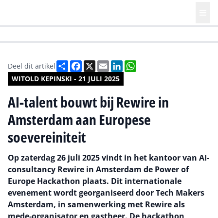
HR | Talent | Diversity
Future of Business Technology
Culture
Deel
Facebook
X
Email
LinkedIn
WhatsApp
Deel dit artikel
WITOLD KEPINSKI - 21 JULI 2025
AI-talent bouwt bij Rewire in
Amsterdam aan Europese
soevereiniteit
Op zaterdag 26 juli 2025 vindt in het kantoor van AI-
consultancy Rewire in Amsterdam de Power of
Europe Hackathon plaats. Dit internationale
evenement wordt georganiseerd door Tech Makers
Amsterdam, in samenwerking met Rewire als
mede-organisator en gastheer. De hackathon