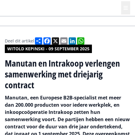
HR | Talent | Diversity
Future of Business Technology
Culture
Deel
Facebook
X
Email
LinkedIn
WhatsApp
Deel dit artikel
WITOLD KEPINSKI - 09 SEPTEMBER 2025
Manutan en Intrakoop verlengen
samenwerking met driejarig
contract
Manutan, een Europese B2B-specialist met meer
dan 200.000 producten voor iedere werkplek, en
inkoopcoöperatie Intrakoop zetten hun
samenwerking voort. De partijen hebben een nieuw
contract voor de duur van drie jaar ondertekend,
dat ingaat op 1 september 2025. Deze overeenkomst