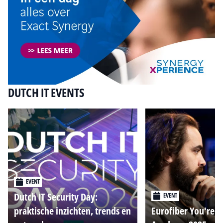
DUTCH IT EVENTS
EVENT
Dutch IT Security Day:
EVENT
praktische inzichten, trends en
Eurofiber You're o