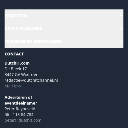
PROJECTEN
HR | Talent | Diversity
DUTCH IT LEADERS
Culture & leadership
Alle evenementen
NIEUWSBRIEF ONTVANGEN?
Future of Business Technology
Magazines
Sustainability | Green IT
CONTACT
Marketing- en contentmogelijkheden 2026
Events- en sponsormogelijkheden 2026
DutchIT.com
De Bleek 17
Ons team
3447 GV Woerden
Colofon
redactie@dutchitchannel.nl
Mail ons
Tip de redactie
Versturen
Adverteren of
eventdeelname?
Peter Reyneveld
06 - 118 84 784
peter@dutchit.com