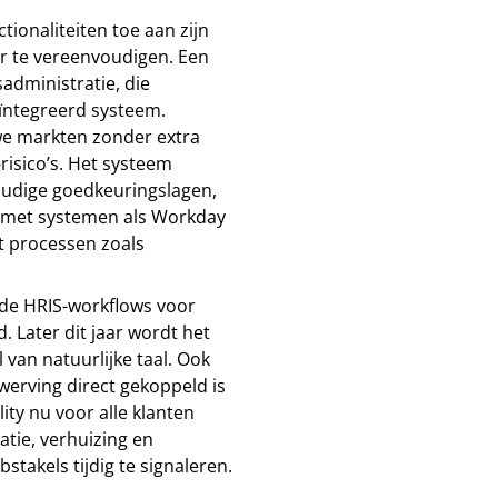
ionaliteiten toe aan zijn
r te vereenvoudigen. Een
administratie, die
eïntegreerd systeem.
we markten zonder extra
risico’s. Het systeem
oudige goedkeuringslagen,
g met systemen als Workday
t processen zoals
de HRIS-workflows voor
. Later dit jaar wordt het
van natuurlijke taal. Ook
erving direct gekoppeld is
ity nu voor alle klanten
tie, verhuizing en
stakels tijdig te signaleren.