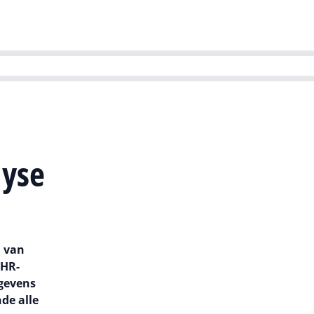
ns team
Magazines
Dutch IT Channel
ability | Green IT
lyse
n van
 HR-
egevens
de alle