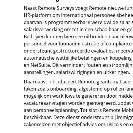
Naast Remote Surveys voegt Remote nieuwe funct
HR-platform om internationaal personeelsbehee
daarvan is programmeerbare wereldwijde salaris
salarisverwerking omzet in een schaalbaar en g
Bedrijven kunnen hiermee uitbreiden naar nieu
personeel voor loonadministratie of compliance-
ondersteunt gestructureerde evaluaties, meerv
automatische wettelijke betalingen en koppelin
en NetSuite. Dit vermindert fouten en stroomlijn
aanstellingen, salariswijzigingen en uitkeringen.
Daarnaast introduceert Remote geautomatiseer
taken zoals onboarding, afgestemd op rol en land
mogelijk om workflows te genereren door middel 
vacatureaanvragen worden geïntegreerd, zodat w
aan personeelsplanning. Tot slot is Remote Mobil
beschikbaar. Deze dienst ondersteunt bij immigra
zakenreizen met objectief advies om risico’s en ob