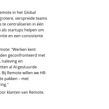
Remote in het Global
grotere, verspreide teams
 te centraliseren in één
 als startups helpen om
ëntie en een consistente
emote: "Werken kent
rden geconfronteerd met
 naleving en
tten al AI-gestuurde
 Bij Remote willen we HR-
te pakken – met
ing."
 voor klanten van Remote.