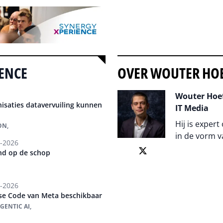
GENCE
OVER WOUTER HO
Wouter Hoef
isaties datavervuiling kunnen
IT Media
Hij is expert
ON,
in de vorm v
-2026
d op de schop
Auteur pagi
-2026
se Code van Meta beschikbaar
GENTIC AI,