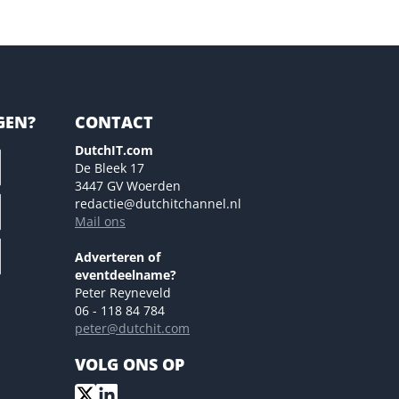
GEN?
CONTACT
DutchIT.com
De Bleek 17
3447 GV Woerden
redactie@dutchitchannel.nl
Mail ons
Adverteren of
eventdeelname?
Peter Reyneveld
06 - 118 84 784
peter@dutchit.com
VOLG ONS OP