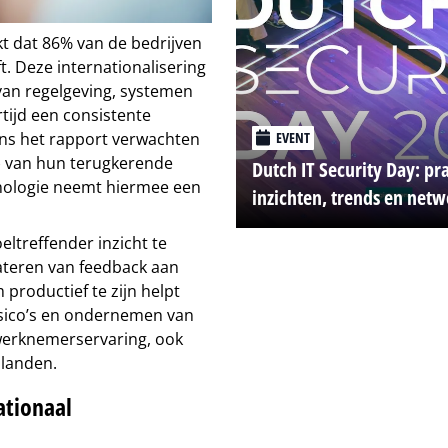
kt dat 86% van de bedrijven
. Deze internationalisering
van regelgeving, systemen
rtijd een consistente
EVENT
s het rapport verwachten
%) van hun terugkerende
Dutch IT Security Day: pr
hnologie neemt hiermee een
inzichten, trends en net
ltreffender inzicht te
ateren van feedback aan
 productief te zijn helpt
isico’s en ondernemen van
 werknemerservaring, ook
 landen.
ationaal