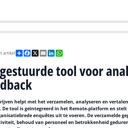
Partners
Evenementen
Agenda
O
versity
Future of Business Technology
Culture & Leadership
Sustain
Deel
Facebook
X
Email
LinkedIn
WhatsApp
t artikel
gestuurde tool voor ana
edback
ijven helpt met het verzamelen, analyseren en vertale
 De tool is geïntegreerd in het Remote-platform en stelt
anisatiebrede enquêtes uit te voeren. De verzamelde g
iviteit, behoud van personeel en betrokkenheid geduren