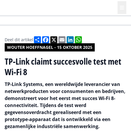
HR | Talent | Diversity
Future of Business Technology
Culture
Deel
Facebook
X
Email
LinkedIn
WhatsApp
Deel dit artikel
WOUTER HOEFFNAGEL - 15 OKTOBER 2025
TP-Link claimt succesvolle test met
Wi-Fi 8
TP-Link Systems, een wereldwijde leverancier van
netwerkproducten voor consumenten en bedrijven,
demonstreert voor het eerst met succes Wi-Fi 8-
connectiviteit. Tijdens de test werd
gegevensoverdracht gerealiseerd met een
prototype-apparaat dat is ontwikkeld via een
gezamenlijke industriële samenwerking.