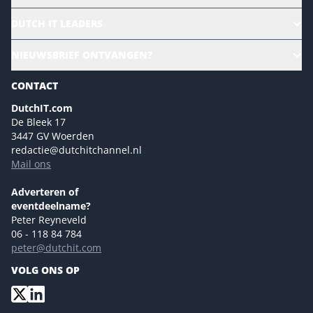
HR | Talent | Diversity
DUTCH IT LEADERS
Culture & leadership
Alle evenementen
NIEUWSBRIEF ONTVANGEN?
Future of Business Technology
Magazines
Sustainability | Green IT
CONTACT
Marketing- en contentmogelijkheden 2026
Events- en sponsormogelijkheden 2026
DutchIT.com
De Bleek 17
Ons team
3447 GV Woerden
Colofon
redactie@dutchitchannel.nl
Mail ons
Tip de redactie
Versturen
Adverteren of
eventdeelname?
Peter Reyneveld
06 - 118 84 784
peter@dutchit.com
VOLG ONS OP