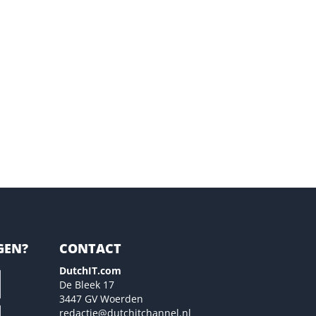
GEN?
CONTACT
DutchIT.com
De Bleek 17
3447 GV Woerden
redactie@dutchitchannel.nl