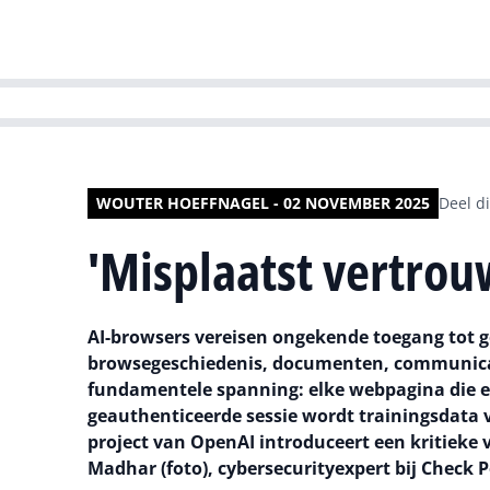
HR | Talent | Di
WOUTER HOEFFNAGEL - 02 NOVEMBER 2025
Deel di
'Misplaatst vertrou
AI-browsers vereisen ongekende toegang tot g
browsegeschiedenis, documenten, communicati
fundamentele spanning: elke webpagina die een 
geauthenticeerde sessie wordt trainingsdata v
project van OpenAI introduceert een kritieke
Madhar (foto), cybersecurityexpert bij Check P