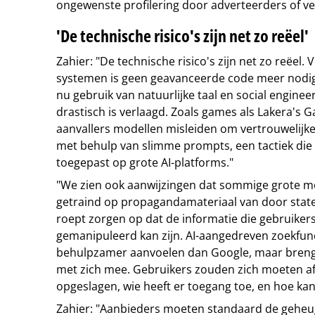
ongewenste profilering door adverteerders of ve
'De technische risico's zijn net zo reëel'
Zahier: "De technische risico's zijn net zo reëel. 
systemen is geen geavanceerde code meer nodi
nu gebruik van natuurlijke taal en social engine
drastisch is verlaagd. Zoals games als Lakera's
aanvallers modellen misleiden om vertrouwelijke 
met behulp van slimme prompts, een tactiek die
toegepast op grote AI-platforms."
"We zien ook aanwijzingen dat sommige grote mo
getraind op propagandamateriaal van door stat
roept zorgen op dat de informatie die gebruiker
gemanipuleerd kan zijn. AI-aangedreven zoekfun
behulpzamer aanvoelen dan Google, maar breng
met zich mee. Gebruikers zouden zich moeten af
opgeslagen, wie heeft er toegang toe, en hoe kan
Zahier: "Aanbieders moeten standaard de geheu