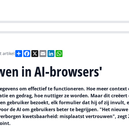
Partners
Evenementen
Agenda
O
versity
Future of Business Technology
Culture & Leadership
Sustain
Deel
Facebook
X
Email
LinkedIn
WhatsApp
t artikel
wen in AI-browsers'
egevens om effectief te functioneren. Hoe meer context 
e en gedrag, hoe nuttiger ze worden. Maar dit creëert
gebruiker bezoekt, elk formulier dat hij of zij invult, 
oor de AI om gebruikers beter te begrijpen. "Het nieuwe 
 verborgen kwetsbaarheid: misplaatst vertrouwen", zegt 
oint.