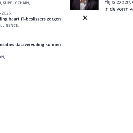
Hij is expert
, SUPPLY CHAIN,
in de vorm v
-2026
ing baart IT-beslissers zorgen
Auteur pagi
ELLIGENCE,
isaties datavervuiling kunnen
ON,