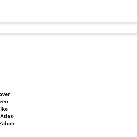
ns team
Magazines
Dutch IT Channel
ability | Green IT
over
 een
elke
Atlas-
Zahier