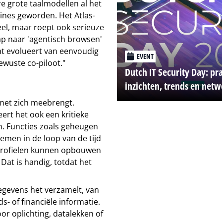
e grote taalmodellen al het
ines geworden. Het Atlas-
eel, maar roept ook serieuze
ap naar 'agentisch browsen'
dat evolueert van eenvoudig
EVENT
ewuste co-piloot."
Dutch IT Security Day: pr
inzichten, trends en net
 met zich meebrengt.
ert het ook een kritieke
. Functies zoals geheugen
emen in de loop van de tijd
 profielen kunnen opbouwen
Dat is handig, totdat het
egevens het verzamelt, van
s- of financiële informatie.
or oplichting, datalekken of