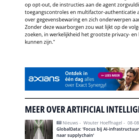
op opt-out, de instructies aan de agent zorgvuld
toegangscontroles en multifactor-authenticatie 
over gegevensbewaring en zich onderwerpen aan 
Zonder deze waarborgen zou wat lijkt op de vol
zoeken, in werkelijkheid het grootste privacy- en 
kunnen zijn."
Tip de redactie
MEER OVER ARTIFICIAL INTELLI
Nieuws -
Wouter Hoeffnagel -
08-08
GlobalData: 'Focus bij AI-infrastructuu
naar supplychain'