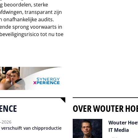
ig beoordelen, sterke
afdwingen, transparant zijn
onafhankelijke audits.
gende sprong voorwaarts in
beveiligingsrisico tot nu toe
GENCE
OVER WOUTER HO
-2026
Wouter Hoef
r verschuift van chipproductie
IT Media