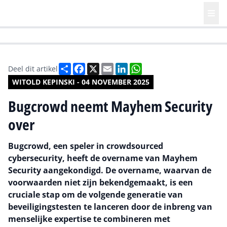
HR | Talent | Diversity
Future of Business Technology
Culture
Deel
Facebook
X
Email
LinkedIn
WhatsApp
Deel dit artikel
WITOLD KEPINSKI - 04 NOVEMBER 2025
Bugcrowd neemt Mayhem Security
over
Bugcrowd, een speler in crowdsourced
cybersecurity, heeft de overname van Mayhem
Security aangekondigd. De overname, waarvan de
voorwaarden niet zijn bekendgemaakt, is een
cruciale stap om de volgende generatie van
beveiligingstesten te lanceren door de inbreng van
menselijke expertise te combineren met