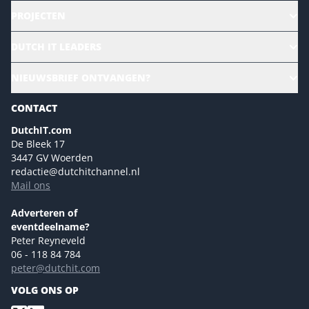
PROJECTEN
HR | Talent | Diversity
DUTCH IT LEADERS
Culture & leadership
Alle evenementen
NIEUWSBRIEF ONTVANGEN?
Future of Business Technology
Magazines
Sustainability | Green IT
CONTACT
Marketing- en contentmogelijkheden 2026
Events- en sponsormogelijkheden 2026
DutchIT.com
De Bleek 17
Ons team
3447 GV Woerden
Colofon
redactie@dutchitchannel.nl
Mail ons
Tip de redactie
Versturen
Adverteren of
eventdeelname?
Peter Reyneveld
06 - 118 84 784
peter@dutchit.com
VOLG ONS OP