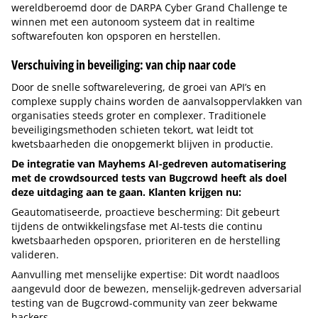
wereldberoemd door de DARPA Cyber Grand Challenge te
winnen met een autonoom systeem dat in realtime
softwarefouten kon opsporen en herstellen.
Verschuiving in beveiliging: van chip naar code
Door de snelle softwarelevering, de groei van API’s en
complexe supply chains worden de aanvalsoppervlakken van
organisaties steeds groter en complexer. Traditionele
beveiligingsmethoden schieten tekort, wat leidt tot
kwetsbaarheden die onopgemerkt blijven in productie.
De integratie van Mayhems AI-gedreven automatisering
met de crowdsourced tests van Bugcrowd heeft als doel
deze uitdaging aan te gaan. Klanten krijgen nu:
Geautomatiseerde, proactieve bescherming: Dit gebeurt
tijdens de ontwikkelingsfase met AI-tests die continu
kwetsbaarheden opsporen, prioriteren en de herstelling
valideren.
Aanvulling met menselijke expertise: Dit wordt naadloos
aangevuld door de bewezen, menselijk-gedreven adversarial
testing van de Bugcrowd-community van zeer bekwame
hackers.