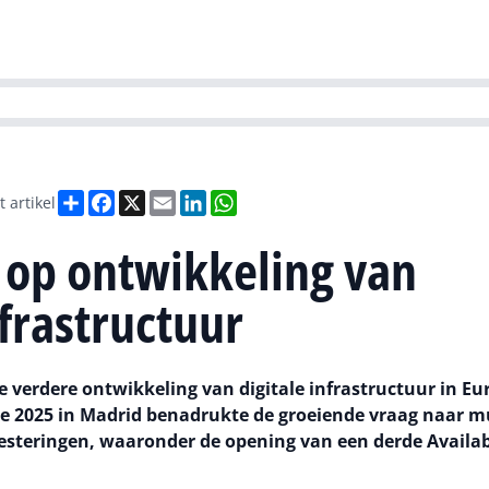
Partners
Evenementen
Agenda
O
versity
Future of Business Technology
Culture & Leadership
Sustain
Deel
Facebook
X
Email
LinkedIn
WhatsApp
t artikel
 op ontwikkeling van
nfrastructuur
 verdere ontwikkeling van digitale infrastructuur in Eu
 2025 in Madrid benadrukte de groeiende vraag naar mu
steringen, waaronder de opening van een derde Availab