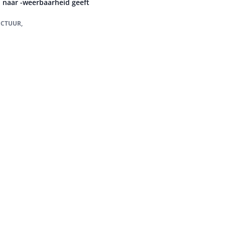
 naar -weerbaarheid geeft
UCTUUR,