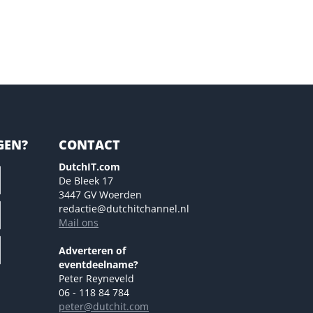
GEN?
CONTACT
DutchIT.com
De Bleek 17
3447 GV Woerden
redactie@dutchitchannel.nl
Mail ons
Adverteren of
eventdeelname?
Peter Reyneveld
06 - 118 84 784
peter@dutchit.com