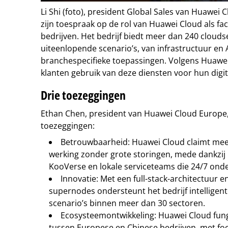
Li Shi (foto), president Global Sales van Huawei
zijn toespraak op de rol van Huawei Cloud als fac
bedrijven. Het bedrijf biedt meer dan 240 clouds
uiteenlopende scenario’s, van infrastructuur en 
branchespecifieke toepassingen. Volgens Huawe
klanten gebruik van deze diensten voor hun digit
Drie toezeggingen
Ethan Chen, president van Huawei Cloud Europe, 
toezeggingen:
Betrouwbaarheid: Huawei Cloud claimt mee
werking zonder grote storingen, mede dankzij
KooVerse en lokale serviceteams die 24/7 ond
Innovatie: Met een full-stack-architectuur 
supernodes ondersteunt het bedrijf intelligen
scenario’s binnen meer dan 30 sectoren.
Ecosysteemontwikkeling: Huawei Cloud fung
tussen Europese en Chinese bedrijven, met fo