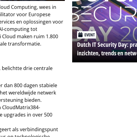
 Cloud Computing, wees in
ilitator voor Europese
ervices en oplossingen voor
AI-computing tot
EVENT
i Cloud maken ruim 1.800
Dutch IT Security Day: pr
ale transformatie.
inzichten, trends en net
belichtte drie centrale
r dan 800 dagen stabiele
 het wereldwijde netwerk
ersteuning bieden.
en CloudMatrix384-
te upgrades in over 500
eert als verbindingspunt
cus op technologische