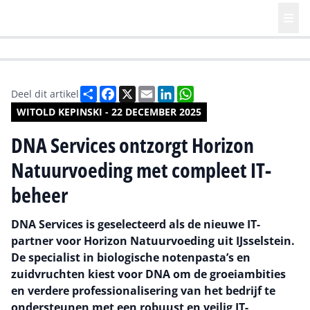
HR | Talent | Diversity
Future of Business Technology
Culture
Deel
Facebook
X
Email
LinkedIn
WhatsApp
Deel dit artikel
WITOLD KEPINSKI - 22 DECEMBER 2025
DNA Services ontzorgt Horizon
Natuurvoeding met compleet IT-
beheer
DNA Services is geselecteerd als de nieuwe IT-
partner voor Horizon Natuurvoeding uit IJsselstein.
De specialist in biologische notenpasta’s en
zuidvruchten kiest voor DNA om de groeiambities
en verdere professionalisering van het bedrijf te
ondersteunen met een robuust en veilig IT-