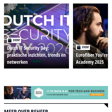
EVENT
Dutch IT Security Day:
EVENT
praktische inzichten, trends en
Eurofiber You're o
netwerken
Academy 2025
Alle events
MEER OVER BEHEER