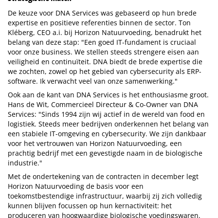
De keuze voor DNA Services was gebaseerd op hun brede
expertise en positieve referenties binnen de sector. Ton
Kléberg, CEO a.i. bij Horizon Natuurvoeding, benadrukt het
belang van deze stap: "Een goed IT-fundament is cruciaal
voor onze business. We stellen steeds strengere eisen aan
veiligheid en continuïteit. DNA biedt de brede expertise die
we zochten, zowel op het gebied van cybersecurity als ERP-
software. Ik verwacht veel van onze samenwerking."
Ook aan de kant van DNA Services is het enthousiasme groot.
Hans de Wit, Commercieel Directeur & Co-Owner van DNA
Services: "Sinds 1994 zijn wij actief in de wereld van food en
logistiek. Steeds meer bedrijven onderkennen het belang van
een stabiele IT-omgeving en cybersecurity. We zijn dankbaar
voor het vertrouwen van Horizon Natuurvoeding, een
prachtig bedrijf met een gevestigde naam in de biologische
industrie."
Met de ondertekening van de contracten in december legt
Horizon Natuurvoeding de basis voor een
toekomstbestendige infrastructuur, waarbij zij zich volledig
kunnen blijven focussen op hun kernactiviteit: het
produceren van hoogwaardige biologische voedingswaren.