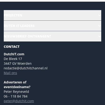
PROJECTEN
HR | Talent | Diversity
DUTCH IT LEADERS
Culture & leadership
Alle evenementen
NIEUWSBRIEF ONTVANGEN?
Future of Business Technology
Magazines
Sustainability | Green IT
CONTACT
Marketing- en contentmogelijkheden 2026
Events- en sponsormogelijkheden 2026
DutchIT.com
De Bleek 17
Ons team
3447 GV Woerden
Colofon
redactie@dutchitchannel.nl
Mail ons
Tip de redactie
Versturen
Adverteren of
eventdeelname?
Peter Reyneveld
06 - 118 84 784
peter@dutchit.com