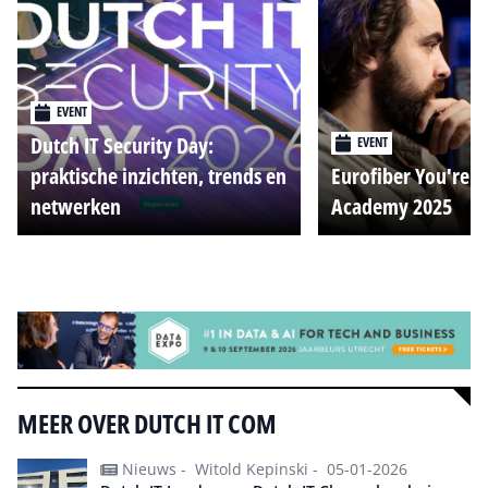
EVENT
Dutch IT Security Day:
EVENT
praktische inzichten, trends en
Eurofiber You're o
netwerken
Academy 2025
Alle events
MEER OVER DUTCH IT COM
Nieuws -
Witold Kepinski -
05-01-2026