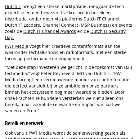
DutchIT
brengt een sterke marktpositie, diepgaande tech-
expertise en een bewezen trackrecord in bereik en
distributie, onder meer via platforms
Dutch IT Channel
,
Dutch IT Leaders
,
Channel Connect (MSP Business)
en events
zoals de
Dutch IT Channel Awards
en de
Dutch IT Security
Day.
PWT Media
voegt hier creatieve contentformats aan toe,
waaronder techtalkshows en radioformats, met een sterke
focus op performance en engagement.
“Met deze stap investeren we gericht in de toekomst van B2B
techmedia,” zegt Peter Reyneveld, MD van DutchIT. “PWT
Media brengt een vernieuwende manier van contentcreatie
die perfect aansluit bij onze ambitie om onze partners
binnen het ecosysteem nog meer waarde te bieden. Door
onze krachten te bundelen versterken we niet alleen ons
bereik, maar vooral de relevantie en impact van wat we
samen creëren.”
Bereik en netwerk
Ook vanuit PWT Media wordt de samenwerking gezien als