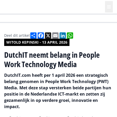
HR | Talent | Diversity
Future of Business Technology
Culture
Deel
Facebook
X
Email
LinkedIn
WhatsApp
Deel dit artikel
WITOLD KEPINSKI - 13 APRIL 2026
DutchIT neemt belang in People
Work Technology Media
DutchIT.com heeft per 1 april 2026 een strategisch
belang genomen in People Work Technology (PWT)
Media. Met deze stap versterken beide partijen hun
positie in de Nederlandse ICT-markt en zetten zij
gezamenlijk in op verdere groei, innovatie en
impact.