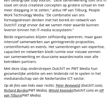
een belangrijke stap vooruit. “Deze samenwerking stelt ons in
staat om onze creatieve concepten op grotere schaal en met
meer diepgang in te zetten,” aldus HP van Tilburg, People
Work Technology Media. “De combinatie van ons
formatgedreven denken met het bereik en netwerk van
DutchIT zorgt ervoor dat we samen meer waarde kunnen
leveren binnen het IT-media ecosysteem.”
Beide organisaties blijven zelfstandig opereren, maar gaan
intensief samenwerken aan geïntegreerde proposities,
contentformats en events. Het samenbrengen van expertise,
capaciteit en netwerken biedt ruimte voor nieuwe vormen
van samenwerking en duurzame waardecreatie voor alle
betrokken partners.
Met deze stap onderstrepen DutchIT en PWT Media hun
gezamenlijke ambitie om een leidende rol te spelen in het
medialandschap van de Nederlandse ICT-sector.
Op de foto van links naar rechts:
Peter Reyneveld
(DutchIT.com),
Richard Bordes
(PWT Media),
Witold Kepinski
(DutchIT.com) en
HP
van Tilburg
(PWT Media).
Tip de redactie