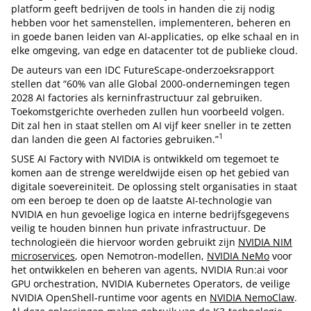
platform geeft bedrijven de tools in handen die zij nodig
hebben voor het samenstellen, implementeren, beheren en
in goede banen leiden van AI-applicaties, op elke schaal en in
elke omgeving, van edge en datacenter tot de publieke cloud.
De auteurs van een IDC FutureScape-onderzoeksrapport
stellen dat “60% van alle Global 2000-ondernemingen tegen
2028 AI factories als kerninfrastructuur zal gebruiken.
Toekomstgerichte overheden zullen hun voorbeeld volgen.
Dit zal hen in staat stellen om AI vijf keer sneller in te zetten
1
dan landen die geen AI factories gebruiken.”
SUSE AI Factory with NVIDIA is ontwikkeld om tegemoet te
komen aan de strenge wereldwijde eisen op het gebied van
digitale soevereiniteit. De oplossing stelt organisaties in staat
om een beroep te doen op de laatste AI-technologie van
NVIDIA en hun gevoelige logica en interne bedrijfsgegevens
veilig te houden binnen hun private infrastructuur. De
technologieën die hiervoor worden gebruikt zijn
NVIDIA NIM
microservices
, open Nemotron-modellen,
NVIDIA NeMo
voor
het ontwikkelen en beheren van agents, NVIDIA Run:ai voor
GPU orchestration, NVIDIA Kubernetes Operators, de veilige
NVIDIA OpenShell-runtime voor agents en
NVIDIA NemoClaw
.