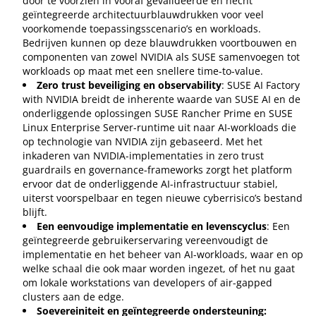
door te voorzien in vooraf gevalideerde en hecht
geïntegreerde architectuurblauwdrukken voor veel
voorkomende toepassingsscenario’s en workloads.
Bedrijven kunnen op deze blauwdrukken voortbouwen en
componenten van zowel NVIDIA als SUSE samenvoegen tot
workloads op maat met een snellere time-to-value.
Zero trust beveiliging en observability
: SUSE AI Factory
with NVIDIA breidt de inherente waarde van SUSE AI en de
onderliggende oplossingen SUSE Rancher Prime en SUSE
Linux Enterprise Server-runtime uit naar AI-workloads die
op technologie van NVIDIA zijn gebaseerd. Met het
inkaderen van NVIDIA-implementaties in zero trust
guardrails en governance-frameworks zorgt het platform
ervoor dat de onderliggende AI-infrastructuur stabiel,
uiterst voorspelbaar en tegen nieuwe cyberrisico’s bestand
blijft.
Een eenvoudige implementatie en levenscyclus
: Een
geïntegreerde gebruikerservaring vereenvoudigt de
implementatie en het beheer van AI-workloads, waar en op
welke schaal die ook maar worden ingezet, of het nu gaat
om lokale workstations van developers of air-gapped
clusters aan de edge.
Soevereiniteit en ge
ï
ntegreerde ondersteuning: