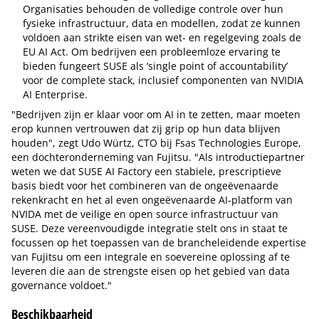
Organisaties behouden de volledige controle over hun
fysieke infrastructuur, data en modellen, zodat ze kunnen
voldoen aan strikte eisen van wet- en regelgeving zoals de
EU AI Act. Om bedrijven een probleemloze ervaring te
bieden fungeert SUSE als ‘single point of accountability’
voor de complete stack, inclusief componenten van NVIDIA
AI Enterprise.
"Bedrijven zijn er klaar voor om AI in te zetten, maar moeten
erop kunnen vertrouwen dat zij grip op hun data blijven
houden", zegt Udo Würtz, CTO bij Fsas Technologies Europe,
een dochteronderneming van Fujitsu. "Als introductiepartner
weten we dat SUSE AI Factory een stabiele, prescriptieve
basis biedt voor het combineren van de ongeëvenaarde
rekenkracht en het al even ongeëvenaarde AI-platform van
NVIDA met de veilige en open source infrastructuur van
SUSE. Deze vereenvoudigde integratie stelt ons in staat te
focussen op het toepassen van de brancheleidende expertise
van Fujitsu om een integrale en soevereine oplossing af te
leveren die aan de strengste eisen op het gebied van data
governance voldoet."
Beschikbaarheid