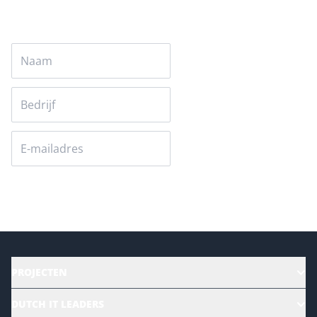
Versturen
PROJECTEN
HR | Talent | Diversity
DUTCH IT LEADERS
Culture & leadership