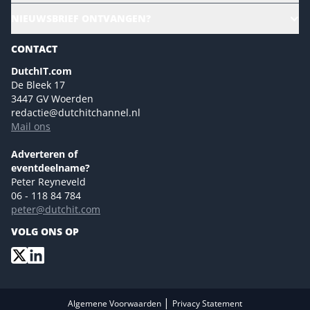
Alle evenementen
NIEUWSBRIEF ONTVANGEN?
Future of Business Technology
Magazines
Sustainability | Green IT
CONTACT
Marketing- en contentmogelijkheden 2026
Events- en sponsormogelijkheden 2026
DutchIT.com
De Bleek 17
Ons team
3447 GV Woerden
Colofon
redactie@dutchitchannel.nl
Mail ons
Tip de redactie
Versturen
Adverteren of
eventdeelname?
Peter Reyneveld
06 - 118 84 784
peter@dutchit.com
VOLG ONS OP
|
Algemene Voorwaarden
Privacy Statement