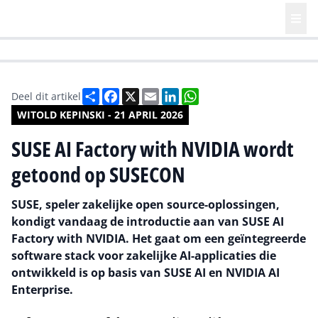
HR | Talent | Diversity
Future of Business Technology
Culture
Deel
Facebook
X
Email
LinkedIn
WhatsApp
Deel dit artikel
WITOLD KEPINSKI - 21 APRIL 2026
SUSE AI Factory with NVIDIA wordt
getoond op SUSECON
SUSE, speler zakelijke open source-oplossingen,
kondigt vandaag de introductie aan van SUSE AI
Factory with NVIDIA. Het gaat om een geïntegreerde
software stack voor zakelijke AI-applicaties die
ontwikkeld is op basis van SUSE AI en NVIDIA AI
Enterprise.