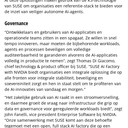
Al deze oplossingen maken gebruik van de K3-technologie
van SUSE om organisaties een referentie-stack te bieden voor
de inzet van veiliger autonome AI-agents.
Governance
“Ontwikkelaars en gebruikers van AI-applicaties en
operationele teams zitten in een spagaat. Ze willen in snel
tempo innoveren, maar moeten de bijbehorende workloads,
agents en processen beveiligen om volledige
auditeerbaarheid te garanderen alvorens de AI-applicaties
volledig in productie te nemen”, zegt Thomas Di Giacomo,
chief technology & product officer bij SUSE. “SUSE AI Factory
with NVIDIA biedt organisaties een integrale oplossing die op
alle fronten voor integrale stabiliteit, beveiliging en
soevereiniteit zorgt en hen in staat stelt om te profiteren van
de AI-innovaties van vandaag en morgen.”
“Het zakelijke gebruik van AI raakt in een stroomversnelling,
en daarmee groeit de vraag naar infrastructuur die grip op
data en governance voor gereguleerde workloads biedt”, zegt
John Fanelli, vice president Enterprise Software bij NVIDIA.
“Onze samenwerking met SUSE komt aan deze behoefte
tegemoet met een open, full stack AI factory die op een