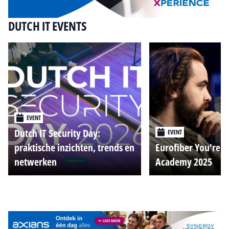
DUTCH IT EVENTS
EVENT
Dutch IT Security Day:
EVENT
praktische inzichten, trends en
Eurofiber You're o
netwerken
Academy 2025
Alle events