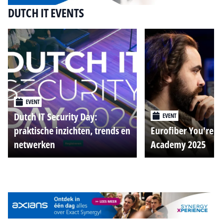
DUTCH IT EVENTS
EVENT
Dutch IT Security Day:
EVENT
praktische inzichten, trends en
Eurofiber You're o
netwerken
Academy 2025
Alle events