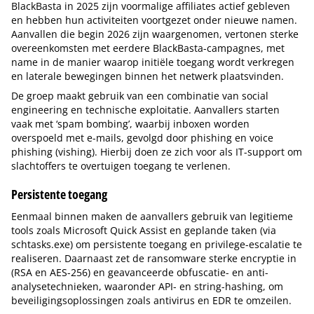
BlackBasta in 2025 zijn voormalige affiliates actief gebleven
en hebben hun activiteiten voortgezet onder nieuwe namen.
Aanvallen die begin 2026 zijn waargenomen, vertonen sterke
overeenkomsten met eerdere BlackBasta-campagnes, met
name in de manier waarop initiële toegang wordt verkregen
en laterale bewegingen binnen het netwerk plaatsvinden.
De groep maakt gebruik van een combinatie van social
engineering en technische exploitatie. Aanvallers starten
vaak met ‘spam bombing’, waarbij inboxen worden
overspoeld met e-mails, gevolgd door phishing en voice
phishing (vishing). Hierbij doen ze zich voor als IT-support om
slachtoffers te overtuigen toegang te verlenen.
Persistente toegang
Eenmaal binnen maken de aanvallers gebruik van legitieme
tools zoals Microsoft Quick Assist en geplande taken (via
schtasks.exe) om persistente toegang en privilege-escalatie te
realiseren. Daarnaast zet de ransomware sterke encryptie in
(RSA en AES-256) en geavanceerde obfuscatie- en anti-
analysetechnieken, waaronder API- en string-hashing, om
beveiligingsoplossingen zoals antivirus en EDR te omzeilen.