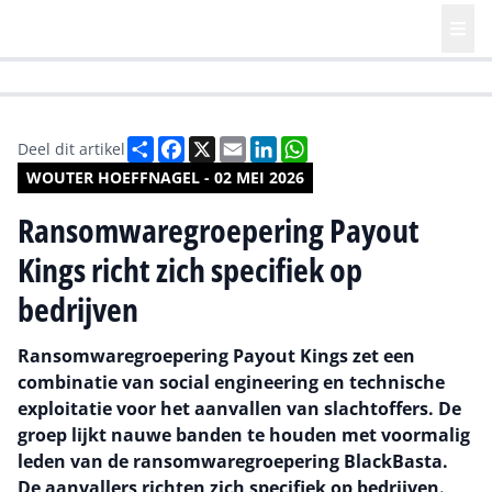
HR | Talent | Diversity
Future of Business Technology
Culture
Deel
Facebook
X
Email
LinkedIn
WhatsApp
Deel dit artikel
WOUTER HOEFFNAGEL - 02 MEI 2026
Ransomwaregroepering Payout
Kings richt zich specifiek op
bedrijven
Ransomwaregroepering Payout Kings zet een
combinatie van social engineering en technische
exploitatie voor het aanvallen van slachtoffers. De
groep lijkt nauwe banden te houden met voormalig
leden van de ransomwaregroepering BlackBasta.
De aanvallers richten zich specifiek op bedrijven.