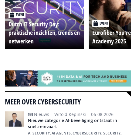
EVENT
Dutch IT Security Day:
EVENT
praktische inzichten, trends en
Eurofiber You're o
netwerken
Academy 2025
Alle events
MEER OVER CYBERSECURITY
Nieuws -
Witold Kepinski -
06-08-2026
Nieuwe categorie AI-beveiliging ontstaat in
sneltreinvaart
AI SECURITY, AI AGENTS, CYBERSECURITY, SECURITY,