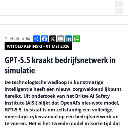
HR | Talent | Diversity
Future of Business Technology
Culture
Deel
Facebook
X
Email
LinkedIn
WhatsApp
Deel dit artikel
WITOLD KEPINSKI - 01 MEI 2026
GPT-5.5 kraakt bedrijfsnetwerk in
simulatie
De technologische wedloop in kunstmatige
intelligentie heeft een nieuw, zorgwekkend ijkpunt
bereikt. Uit onderzoek van het Britse AI Safety
Institute (AISI) blijkt dat OpenAI’s nieuwste model,
GPT-5.5, in staat is om zelfstandig een volledige,
meerstaps cyberaanval op een bedrijfsnetwerk uit
te voeren. Het is het tweede model in korte tijd dat