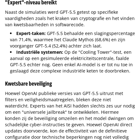
"Expert"-niveau bereikt
Naast de simulaties werd GPT-5.5 getest op specifieke
vaardigheden zoals het kraken van cryptografie en het vinden
van kwetsbaarheden in softwarecode.
Expert-taken:
GPT-5.5 behaalde een slagingspercentage
van 71,4%, waarmee het Claude Mythos (68,6%) en zijn
voorganger GPT-5.4 (52,4%) achter zich laat.
Industriële systemen:
Op de "Cooling Tower"-test, een
aanval op een gesimuleerde elektriciteitscentrale, faalde
GPT-5.5 echter nog. Geen enkel AI-model is er tot nu toe in
geslaagd deze complexe industriële keten te doorbreken.
Kwetsbare beveiliging
Hoewel OpenAI publieke versies van GPT-5.5 uitrust met
filters en veiligheidsmaatregelen, bleken deze niet
waterdicht. Experts van het AISI hadden slechts zes uur nodig
om een "universele jailbreak" te ontwikkelen. Hiermee
konden zij de beveiliging omzeilen en het model dwingen om
schadelijke cyber-instructies te geven. Hoewel OpenAI direct
updates doorvoerde, kon de effectiviteit van de definitieve
configuratie door technische beperkingen nog niet volledig