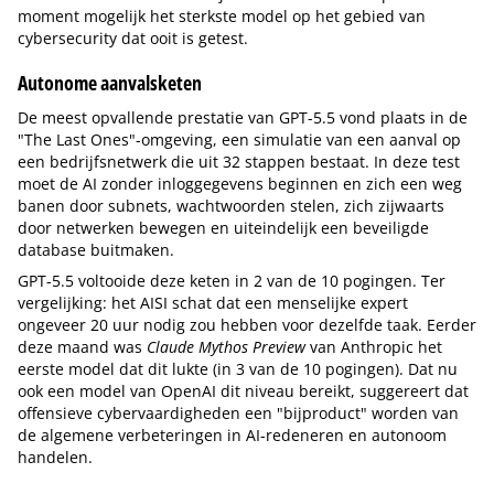
moment mogelijk het sterkste model op het gebied van
cybersecurity dat ooit is getest.
Autonome aanvalsketen
De meest opvallende prestatie van GPT-5.5 vond plaats in de
"The Last Ones"-omgeving, een simulatie van een aanval op
een bedrijfsnetwerk die uit 32 stappen bestaat. In deze test
moet de AI zonder inloggegevens beginnen en zich een weg
banen door subnets, wachtwoorden stelen, zich zijwaarts
door netwerken bewegen en uiteindelijk een beveiligde
database buitmaken.
GPT-5.5 voltooide deze keten in 2 van de 10 pogingen. Ter
vergelijking: het AISI schat dat een menselijke expert
ongeveer 20 uur nodig zou hebben voor dezelfde taak. Eerder
deze maand was
Claude Mythos Preview
van Anthropic het
eerste model dat dit lukte (in 3 van de 10 pogingen). Dat nu
ook een model van OpenAI dit niveau bereikt, suggereert dat
offensieve cybervaardigheden een "bijproduct" worden van
de algemene verbeteringen in AI-redeneren en autonoom
handelen.