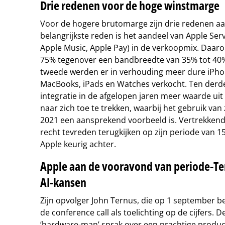
Drie redenen voor de hoge winstmarge
Voor de hogere brutomarge zijn drie redenen aan
belangrijkste reden is het aandeel van Apple Serv
Apple Music, Apple Pay) in de verkoopmix. Daaro
75% tegenover een bandbreedte van 35% tot 40
tweede werden er in verhouding meer dure iPh
MacBooks, iPads en Watches verkocht. Ten derde 
integratie in de afgelopen jaren meer waarde uit
naar zich toe te trekken, waarbij het gebruik va
2021 een aansprekend voorbeeld is. Vertrekken
recht tevreden terugkijken op zijn periode van 15 
Apple keurig achter.
Apple aan de vooravond van periode-Te
AI-kansen
Zijn opvolger John Ternus, die op 1 september b
de conference call als toelichting op de cijfers. 
‘hardware-man’ sprak over een prachtige product