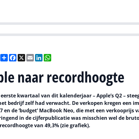
Partners
Evenementen
Agenda
O
versity
Future of Business Technology
Culture & Leadership
Sustain
Deel
Facebook
X
Email
LinkedIn
WhatsApp
le naar recordhoogte
 eerste kwartaal van dit kalenderjaar – Apple’s Q2 – stee
et bedrijf zelf had verwacht. De verkopen kregen een i
 en de ‘budget’ MacBook Neo, die met een verkooprijs v
ringend in de cijferpublicatie was misschien wel de bru
recordhoogte van 49,3% (zie grafiek).