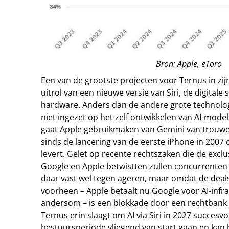
Bron: Apple, eToro
Een van de grootste projecten voor Ternus in zijn
uitrol van een nieuwe versie van Siri, de digitale 
hardware. Anders dan de andere grote technolog
niet ingezet op het zelf ontwikkelen van AI-model
gaat Apple gebruikmaken van Gemini van trouwe 
sinds de lancering van de eerste iPhone in 200
levert. Gelet op recente rechtszaken die de exc
Google en Apple betwistten zullen concurrenten
daar vast wel tegen ageren, maar omdat de deal
voorheen – Apple betaalt nu Google voor AI-infra
andersom – is een blokkade door een rechtbank ni
Ternus erin slaagt om AI via Siri in 2027 succesvol 
bestuursperiode vliegend van start gaan en kan