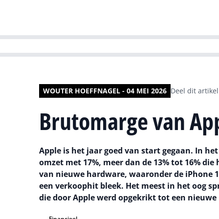
HR | Talent | Di
WOUTER HOEFFNAGEL - 04 MEI 2026
Deel dit artikel
Brutomarge van App
Apple is het jaar goed van start gegaan. In het
omzet met 17%, meer dan de 13% tot 16% die h
van nieuwe hardware, waaronder de iPhone 17
een verkoophit bleek. Het meest in het oog sp
die door Apple werd opgekrikt tot een nieuwe 
Financieel