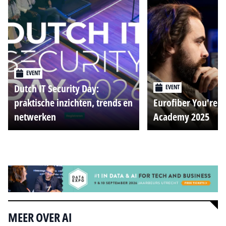
EVENT
Dutch IT Security Day:
EVENT
praktische inzichten, trends en
Eurofiber You're o
netwerken
Academy 2025
Alle events
MEER OVER AI