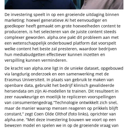
De investering speelt in op een groeiende uitdaging binnen
marketing: hoewel generatieve AI het eenvoudiger en
goedkoper heeft gemaakt om grote hoeveelheden content te
produceren, is het selecteren van de juiste content steeds
complexer geworden. alpha.one pakt dit probleem aan met
een wetenschappelijk onderbouwd platform dat voorspelt
welke content het beste zal presteren, waardoor bedrijven
hun mediabudgetten effectiever kunnen inzetten en
verspilling kunnen verminderen.
De kracht van alpha.one ligt in de unieke dataset, opgebouwd
via langdurig onderzoek en een samenwerking met de
Erasmus Universiteit. In plaats van gebruik te maken van
openbare data, gebruikt het bedrijf klinisch gevalideerde
hersendata om zijn AI-modellen te trainen. Dit resulteert in
zeer nauwkeurige en moeilijk te repliceren voorspellingen
van consumentengedrag.“Technologie ontwikkelt zich snel,
maar de manier waarop mensen reageren op prikkels blijft
constant,” zegt Coen Olde Olthof (foto links), oprichter van
alpha.one. “Met deze investering bouwen we voort op een
bewezen model en spelen we in op de groeiende vraag van