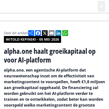
HR | Talent | Diversity
Future of Business Technology
Culture
Deel
Facebook
X
Email
LinkedIn
WhatsApp
Deel dit artikel
WITOLD KEPINSKI - 05 MEI 2026
alpha.one haalt groeikapitaal op
voor AI-platform
alpha.one, een agentische AI-platform dat
neurowetenschap inzet om de effectiviteit van
marketingcontent te voorspellen, heeft €1,8 miljoen
aan groeikapitaal opgehaald. De financiering zal
worden gebruikt om het AI-platform verder te
trainen en te ontwikkelen, zodat beter kan worden
voorspeld welke marketingcontent de grootste